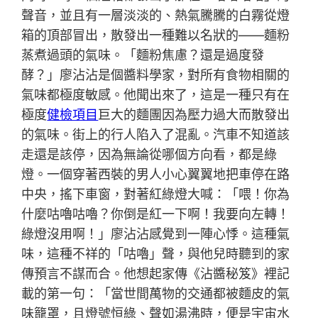
聲音，並且有一層淡淡的、熱氣騰騰的白霧從燈
箱的頂部冒出，散發出一種難以名狀的——麵粉
蒸煮過頭的氣味。「麵粉焦慮？還是過度發
酵？」廖沾沾是個醬料學家，對所有食物相關的
氣味都極度敏感。他聞出來了，這是一種只有在
極度
健檢項目
巨大的麵團因為壓力過大而散發出
的氣味。街上的行人陷入了混亂。汽車不知道該
走還是該停，因為無論從哪個方向看，都是綠
燈。一個穿著西裝的男人小心翼翼地把車停在路
中央，搖下車窗，對著紅綠燈大喊：「喂！你為
什麼咕嚕咕嚕？你倒是紅一下啊！我要向左轉！
綠燈沒用啊！」廖沾沾感覺到一陣心悸。這種氣
味，這種不祥的「咕嚕」聲，與他兒時聽到的家
傳預言不謀而合。他想起家傳《沾醬秘笈》裡記
載的第一句：「當世間萬物的交通都被麵皮的氣
味籠罩，且燈號恒綠、聲如湯沸時，便是宇宙水