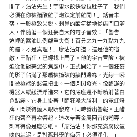
間了，沾沾先生！宇宙水餃快要拉肚子了！我們
必須在你被醋酸離子炮鎖定前離開！」話音未
落，一股極致尖銳、刺鼻的酸氣猛地從店門口灌
入，伴隨著一個狂妄自大的電子音效：「警告！
這裡的醬油比例嚴重失衡！百分之九十九點九九
的醋，才是真理！」廖沾沾知道，這是他的宿
敵，王醋狂，已經找上門了。他的宇宙冒險，被
迫從他對蒜泥的焦慮中，正式開始了。一個狂妄
的影子佔滿了那扇被撞破的牆門邊緣，光線一瞬
間被極端的酸氣扭曲。一個閃閃發光、像醋罐的
機器人緩緩漂浮進來，它的底座還不斷噴射著白
色醋霧。它身上掛著「醋狂派大勝利」的霓虹燈
牌，閃爍得讓人眼睛發疼，同時發出警報。王醋
狂的聲音再次響起，這次帶著金屬回音的嘲弄，
刺耳得像是磨砂紙。「廖沾沾！你那充滿腐敗氣
味的蒜泥，是對醬料學的侮辱！必須淨化！」