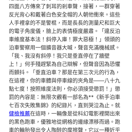
四面八方傳來了刺耳的剎車聲，接著，一群穿著
反光背心和戴著白色安全帽的人朝他衝來。這些
人手裡拿的不是警棍，而是長長的測量尺和巨大
的電子角度儀，臉上的表情極度嚴肅。「違反泊
車維度基本法！斜停入庫！罪大惡極！」領頭的
泊車警察用一個擴音器大喊，聲音充滿機械感。
「我、我沒有斜停！我只是垂直停在了牆壁
上！」何手殘趕緊為自己辯解，但聲音因為恐懼
而顫抖。「垂直泊車？那是在第三次元的行為，
在這裡，你的車體與停車線的夾角是——八十九
點七度！按照維度法則，你必須接受懲罰！」懲
罰的內容是：無限次觀看一部名為**《新手泊車
七百次失敗集錦》的紀錄片，直到哭泣為止。就
健檢推薦
在這時，一輛像是從科幻電影裡開出來
的黑色跑車，優雅地從網格的邊緣漂移而過。跑
車的輪胎發出令人陶醉的摩擦聲，它以一種近乎