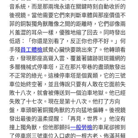
音系統，而是那兩塊永遠在關鍵時刻自動收折的
後視鏡。當他需要它們來判斷車體與那座價值不
菲的銅製獨角獸雕像之間的距離時，它們卻像兩
片羞澀的耳朵一樣，優雅地縮了回去。同時發出
低語：「你還是別看了，反正你也停不好。」何
手殘
員工體檢
感覺心臟快要跳出來了。他轉頭看
去，發現那座高聳入雲、覆蓋著鏽跡斑斑鐵網的
多層機械式停車塔，正在那片窄巷的盡頭散發出
不正常的綠光。這棟停車塔是個異類，它的三號
車位始終空著，並且傳說只要有人敢在它面前失
敗十八次，就會被傳送到一個泊車地獄。他已經
失敗了十七次。現在是第十八次。他打了方向
盤，車頭朝著銅獨角獸的方向猛地偏轉。後視鏡
發出最後的溫柔提醒：「再見，世界。」他沒有
撞上獨角獸，但他那顫抖
一般勞檢
的車尾卻擦到
了停車塔三號車位入口處的一根古老、佈滿苔蘚