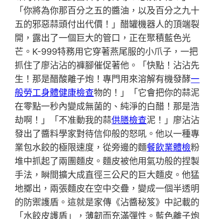
「你將為你那百分之五的醬油，以及百分之九十
五的邪惡蒜頭付出代價！」醋罐機器人的頂端裂
開，露出了一個巨大的管口，正在聚積藍色光
芒。K-999特務用它穿著燕尾服的小爪子，一把
抓住了廖沾沾的褲腳催促著他。「快點！沾沾先
生！那是醋酸離子炮！專門用來溶解有機發酵
一
般勞工身體健康檢查
物的！」「它會把你的蒜泥
在零點一秒內變成無菌的、純淨的白醋！那是浩
劫啊！」「不准動我的蒜
供膳檢查
泥！」廖沾沾
發出了醬料學家對待信仰般的怒吼。他以一種專
業包水餃的極限速度，從旁邊的麵
餐飲業體檢
粉
堆中抓起了兩團麵皮。麵皮被他用氣功般的捏製
手法，瞬間擴大成直徑三公尺的巨大麵皮。他猛
地擲出，兩張麵皮在空中交疊，變成一個半透明
的防禦護盾。這就是家傳《沾醬秘笈》中記載的
「水餃皮護盾」，薄韌而充滿彈性。藍色離子炮