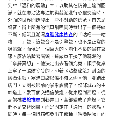
到**「溫和的震動」**，以助其在精神上達到圓
滿。就在廖沾沾專注於與蒜泥進行心靈交流時，
外面的世界開始發出一些不對勁的信號。首先是
聲音。街上所有的汽車喇叭同時發出了一個持續
不斷、低沉且潮濕
身體健康檢查
的「咕嚕——咕
嚕——」聲。這聲音不是引擎聲，也不是正常的
鳴笛聲，而像是一個巨大的、消化不良的胃在哀
嚎。廖沾沾皺著眉頭，這嚴重干擾了他蒜泥的
「寧靜冥想」。他決定出去看個究竟，順手從桌
上拿了一張髒兮兮的，印著《沾醬秘笈》封面的
皺衛生紙，塞進口袋以備不時之需。他一腳踏出
店門，立刻被眼前的景象震驚了。整條城市的主
幹道上，數百個交通信號燈，從東邊到西邊，從
高架橋
體檢推薦
到巷弄口，全部變成了綠燈。它
們不是交替閃爍，而是固定在「通行」的狀態，
同時，每一個燈箱都發出了那種「咕嚕咕嚕」的