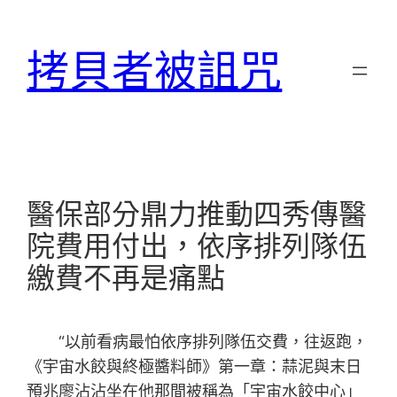
跳
至
拷貝者被詛咒
主
要
內
容
醫保部分鼎力推動四秀傳醫
院費用付出，依序排列隊伍
繳費不再是痛點
“以前看病最怕依序排列隊伍交費，往返跑，
《宇宙水餃與終極醬料師》第一章：蒜泥與末日
預兆廖沾沾坐在他那間被稱為「宇宙水餃中心」