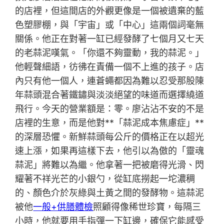
的店裡，但這間店的外觀更像是一個被遺棄的藍
色塑膠棚，與「宇宙」或「中心」這兩個詞毫無
關係。他正在對著一缸已經發酵了七個月又七天
的老蒜泥嘆氣。「你還不夠靈動，我的蒜泥。」
他輕聲細語，彷彿在責備一個不上進的孩子。店
內只有他一個人，連蒼蠅都因為難以忍受那股陳
年蒜頭混合著鐵鏽與淡淡絕望的味道而選擇繞道
飛行。今天的營業額是：零。廖沾沾不安的不是
店裡的生意，而是他對**「蒜泥成本焦慮症」**
的深層恐懼。新鮮蒜頭每公斤的價格正在以超光
速上漲，如果再這樣下去，他引以為傲的「靈魂
蒜泥」將難以為繼。他拿著一把被磨得光滑、閃
耀著不祥光芒的小銀勺，從缸底撈起一坨濃稠
的、顏色介於灰綠與土黃之間的發酵物。這蒜泥
被他
一般+供膳體檢
照顧得像稀世珍寶，每隔三
小時，他就要用手指彈一下缸邊，確保它能感受