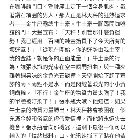
在咖啡館門口。駕駛座上走下一個全身肌肉、戴
著鑽石項圈的男人，那人正是林天秤的狂熱追求
者——金牛座霸總牛土豪。牛土豪一腳踢開咖啡
館的門，大聲宣布：「天秤！別管那什麼負運
勢！我已經用一百噸的純金箔買下了今天所有的
壞運氣！」「從現在開始，你的運勢由我主宰！
我的金錢，就是你的正面能量！」牛土豪的行
為，讓張水瓶的光束在空中瞬間扭曲，與一種夾
雜著銅臭味的金色光芒對撞。天空開始下起了荒
謬的雨。雨點不是水，而是閃耀著淚光的小小黃
銅齒輪。「不行！金牛座的物質力量太強了！我
的單戀被汙染了！」張水瓶大喊。他知道，如果
牛土豪的物質力量勝出，林天秤將會被困在一個
充滿金錢和俗氣的虛假愛情裡，而他將永遠失去
機會。張水瓶看向那機器，還剩下最後一個可以
輸入的「情緒燃料」口。他迅速撕下了貼在他背