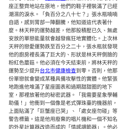
座正整齊地站在原地，他們的鞋子裡裝滿了已經
潮濕的淚水。「負百分之八十七？」張水瓶喃喃
自語，感到胃部一陣翻騰，他知道這代表著什
麼。林天秤的運勢越差，他那股積壓已久、無處
安放的單戀能量就會越發瘋狂地實體化。上次林
天秤的戀愛運勢跌至百分之二十，張水瓶就發現
他的廚房裡長滿了巨大的、形狀是林天秤側臉的
粉紅色蘑菇。他必須在今天結束前，將林天秤的
運勢至少提升
台北巿健康檢查
到零。否則，他那
份單戀就會變成某種具備攻擊性的實體。他緊張
地跑進他堆滿了星座圖表和過期甜甜圈的地下
室，那裡放著他的秘密武器。「我需要星象學輔
助儀！」他衝到一個像是老式彈珠臺的機器前，
上面貼滿了「巨蟹座已哭」、「處女座勿碰」等
警告標籤。這是他用廢棄的唱片機和一個不知名
的外星計算器改造而成的「情感調節器」。他必