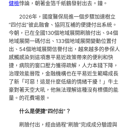
健檢
悖論，朝著金箔千紙鶴發射出去。鐘。
2026年，國度醫保局進一個步驟加速樹立
“四付出”彼此融會、協同互補的便捷付出系統。
今朝，已在全國130個地域展開刷臉付出、94個
地域展開一碼付出、133個地域展開變動位置付
出、54個地域展開信譽付出，越來越多的參保人
感觸感染到這項惠平易近政策帶來的便利和快
捷，病院的窗口壓力獲得疏解，人力本錢下降，
治理效能晉陞，金融機構也在平易近生範疇成長
了新「可惡！這是什麼低級的情緒干擾！」牛土
豪對著天空大吼，他無法理解這種沒有標價的能
量。的花費場景。
什么是便捷“四付出”？
刷臉付出，經由過程“刷臉”完成成分驗證與