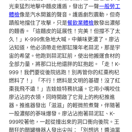
光束猛烈地擊中麵皮護盾，發出了一聲
一般勞工
體檢
像是汽水開蓋的聲音。護盾劇烈震動，但奇
蹟般地擋住了攻擊，只是
餐飲業體檢
散發出濃郁
的麵香。「這麵皮的延展性！完美！但撐不了太
久！」K-999焦急地大喊，中藥味更濃了。廖沾
沾知道，他必須帶走他那缸陳年老蒜泥，那是宇
宙的希望。他跑到蒜泥缸前，使出他搬運食材的
全部力量，將那口比他還胖的缸抱起。「走！K-
999！我們要從後院逃跑！別再管你的紅棗枸杞
燃料了！」「不行！燃料是文明的基礎！沒了紅
棗我飛不遠！」吉娃娃特務抗議。它用小嘴咬住
廖沾沾的衣領，同時開啟了它背上的枸杞推進
器。推進器發出「滋滋」的輕微煎煮聲，伴隨著
一股濃郁的蔘味爆發。廖沾沾抱著蒜泥缸、K-
999咬著他，一起從撞出來的洞口衝向後院。王
醋狂的醋罐機器人發出尖叫：「別想逃！醬油黨