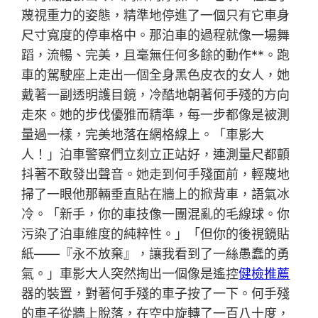
蔑視重力的姿態，精準地停進了一個只有它車身
尺寸寬度的停車格中。那泊車的過程就像一場舞
蹈，流暢、完美，且毫無任何多餘的動作**。跑
車的駕駛座上走出一個全身黑色皮衣的女人，她
戴著一副透明護目鏡，冷酷地朝著何手殘的方向
走來。她的步伐優雅而精準，每一步都像是被測
量過一樣，完美地落在網格線上。「車影大
人！」泊車警察們立刻立正站好，連測量尺都顫
抖著不敢發出聲音。她走到何手殘面前，輕蔑地
掃了一眼他那輛垂直貼在牆上的掀背車，語氣冰
冷。「新手，你的車技像一團混亂的毛線球。你
污染了泊車維度的純粹性。」「但你的後視鏡貼
紙——『永不放棄』，讓我看到了一絲愚蠢的勇
氣。」車影大人突然掏出一個像是遙控
健檢推薦
器的裝置，對著何手殘的車子按了一下。何手殘
的車子從牆上脫落，在空中旋轉了一百八十度，