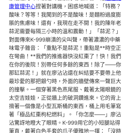
康管理中心
捏著對講機，困惑地喊道：「特務？
酸味？等等！我聞到的不是酸味！是麵粉過度膨
脹的焦慮味！還有，我現在走不開！我的陳年老
蒜泥需要每隔三小時的溫和震動！」「蒜泥？」
對面傳來K-999崩潰的尖叫聲，帶著濃濃的中藥
味電子雜音：「重點不是蒜泥！重點是**時空正
在彎曲！**我們的推進器快沒紅棗了！快！我們
在你的後院！別帶任何多餘的東西！除了——你
那缸蒜泥！」就在廖沾沾還在糾結要不要帶上他
最珍愛的那把銀勺時，外面的牆壁傳來一聲巨大
的撞擊。一個穿著黑色燕尾服、戴著太陽眼鏡的
太空吉娃娃，正從牆上的破洞鑽進來。它的背上
揹著一個像是小型瓦斯桶的東西，桶上用毛筆寫
著「極品紅棗枸杞燃料」。「你怎麼——」廖沾
沾驚訝地瞪大了眼睛。K-999用它的小短腿站得
筆直，戴著白色手套的爪子優雅地一揮：「沒時