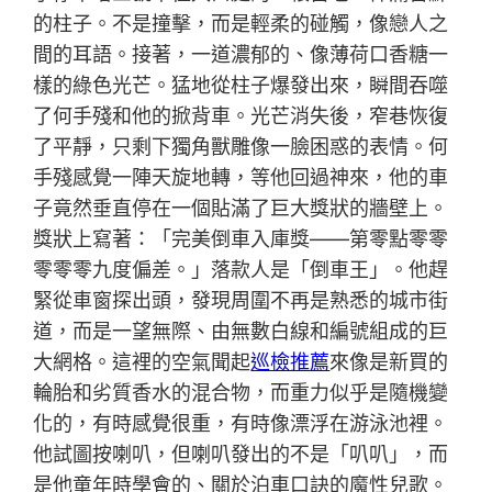
的柱子。不是撞擊，而是輕柔的碰觸，像戀人之
間的耳語。接著，一道濃郁的、像薄荷口香糖一
樣的綠色光芒。猛地從柱子爆發出來，瞬間吞噬
了何手殘和他的掀背車。光芒消失後，窄巷恢復
了平靜，只剩下獨角獸雕像一臉困惑的表情。何
手殘感覺一陣天旋地轉，等他回過神來，他的車
子竟然垂直停在一個貼滿了巨大獎狀的牆壁上。
獎狀上寫著：「完美倒車入庫獎——第零點零零
零零零九度偏差。」落款人是「倒車王」。他趕
緊從車窗探出頭，發現周圍不再是熟悉的城市街
道，而是一望無際、由無數白線和編號組成的巨
大網格。這裡的空氣聞起
巡檢推薦
來像是新買的
輪胎和劣質香水的混合物，而重力似乎是隨機變
化的，有時感覺很重，有時像漂浮在游泳池裡。
他試圖按喇叭，但喇叭發出的不是「叭叭」，而
是他童年時學會的、關於泊車口訣的魔性兒歌。