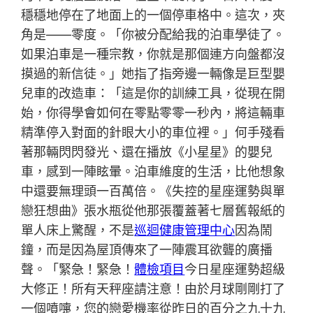
穩穩地停在了地面上的一個停車格中。這次，夾
角是——零度。「你被分配給我的泊車學徒了。
如果泊車是一種宗教，你就是那個連方向盤都沒
摸過的新信徒。」她指了指旁邊一輛像是巨型嬰
兒車的改造車：「這是你的訓練工具，從現在開
始，你得學會如何在零點零零一秒內，將這輛車
精準停入對面的針眼大小的車位裡。」何手殘看
著那輛閃閃發光、還在播放《小星星》的嬰兒
車，感到一陣眩暈。泊車維度的生活，比他想象
中還要無理頭一百萬倍。《失控的星座運勢與單
戀狂想曲》張水瓶從他那張覆蓋著七層舊報紙的
單人床上驚醒，不是
巡迴健康管理中心
因為鬧
鐘，而是因為屋頂傳來了一陣震耳欲聾的廣播
聲。「緊急！緊急！
體檢項目
今日星座運勢超級
大修正！所有天秤座請注意！由於月球剛剛打了
一個噴嚏，您的戀愛機率從昨日的百分之九十九