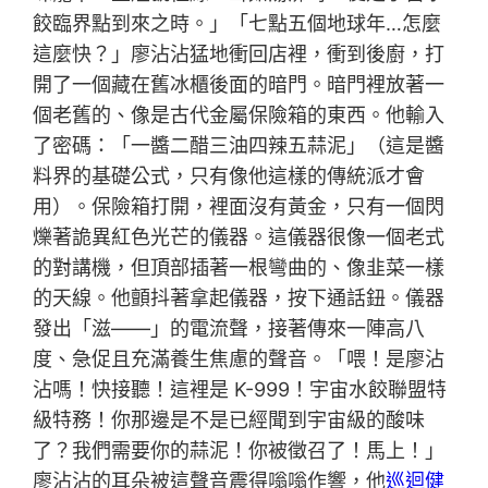
餃臨界點到來之時。」「七點五個地球年…怎麼
這麼快？」廖沾沾猛地衝回店裡，衝到後廚，打
開了一個藏在舊冰櫃後面的暗門。暗門裡放著一
個老舊的、像是古代金屬保險箱的東西。他輸入
了密碼：「一醬二醋三油四辣五蒜泥」（這是醬
料界的基礎公式，只有像他這樣的傳統派才會
用）。保險箱打開，裡面沒有黃金，只有一個閃
爍著詭異紅色光芒的儀器。這儀器很像一個老式
的對講機，但頂部插著一根彎曲的、像韭菜一樣
的天線。他顫抖著拿起儀器，按下通話鈕。儀器
發出「滋——」的電流聲，接著傳來一陣高八
度、急促且充滿養生焦慮的聲音。「喂！是廖沾
沾嗎！快接聽！這裡是 K-999！宇宙水餃聯盟特
級特務！你那邊是不是已經聞到宇宙級的酸味
了？我們需要你的蒜泥！你被徵召了！馬上！」
廖沾沾的耳朵被這聲音震得嗡嗡作響，他
巡迴健