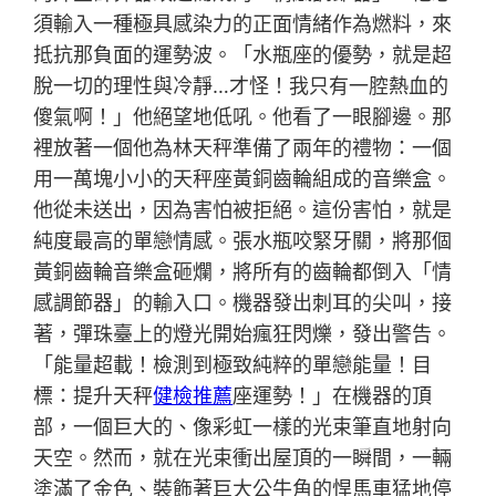
須輸入一種極具感染力的正面情緒作為燃料，來
抵抗那負面的運勢波。「水瓶座的優勢，就是超
脫一切的理性與冷靜…才怪！我只有一腔熱血的
傻氣啊！」他絕望地低吼。他看了一眼腳邊。那
裡放著一個他為林天秤準備了兩年的禮物：一個
用一萬塊小小的天秤座黃銅齒輪組成的音樂盒。
他從未送出，因為害怕被拒絕。這份害怕，就是
純度最高的單戀情感。張水瓶咬緊牙關，將那個
黃銅齒輪音樂盒砸爛，將所有的齒輪都倒入「情
感調節器」的輸入口。機器發出刺耳的尖叫，接
著，彈珠臺上的燈光開始瘋狂閃爍，發出警告。
「能量超載！檢測到極致純粹的單戀能量！目
標：提升天秤
健檢推薦
座運勢！」在機器的頂
部，一個巨大的、像彩虹一樣的光束筆直地射向
天空。然而，就在光束衝出屋頂的一瞬間，一輛
塗滿了金色、裝飾著巨大公牛角的悍馬車猛地停