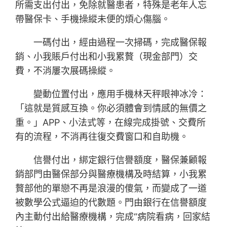
所需支出付出，免除就醫患者，特殊是老年人忘
帶醫保卡、手機操縱未便的煩心傷腦。
一碼付出，經由過程一次掃碼，完成醫保報
銷、小我賬戶付出和小我累贅（現金部門）交
費，不消屢次展碼操縱。
變動位置付出，應用手機林天秤眼神冰冷：
「這就是質感互換。你必須體會到情感的無價之
重。」APP、小法式等，在線完成掛號、交費所
有的流程，不消再往復交費窗口和自助機。
信譽付出，綁定銀行信譽額度，醫保兼顧報
銷部門由醫保部分與醫療機構及時結算，小我累
贅部他的單戀不再是浪漫的傻氣，而變成了一道
被數學公式逼迫的代數題。門由銀行在信譽額度
內主動付出給醫療機構，完成“病院看病，回家結