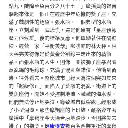
點九，陡降至負百分之八十七！」廣播員的聲音
聽起來像是一個正在經歷中年危機的雙子座，充
滿了戲劇性的絕望。張水瓶，一個典型的水瓶
座，立刻感到一陣恐慌，這是他患有「星座預報
壓力症候群」後的標準反應。他單戀著住在隔壁
棟、經營一家「平衡美學」咖啡館的林天秤。林
天秤完美得像是從黃金分割線中走出來的藝術
品。而張水瓶的人生，則像一團被獅子座暴君隨
意亂踢的毛線球，充滿了混亂與錯位。他衝到窗
邊，往外看去。整座城市已經因為這個突如其來
的「超級修正」而陷入了荒謬的混亂。街道上的
雙魚座們，開始不受控制地流下鹹鹹的海水淚，
他們無法停止地哭泣，導致城市低窪處已經形成
了小型潟湖。那些摩羯座的上班族，嚴格遵守著
廣播中「摩羯座今天適合原地踏步，否則將失去
襪子」的指令。
健康檢查
數百名西裝筆挺的摩羯