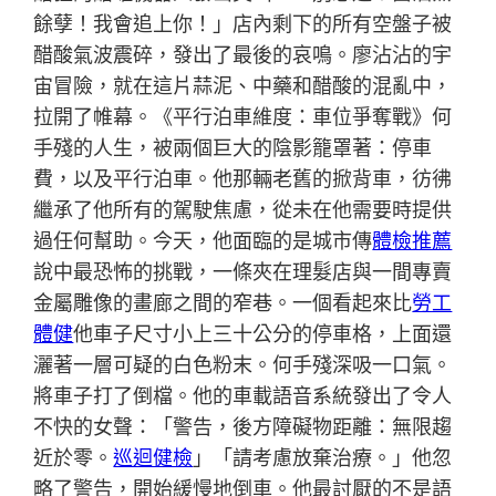
餘孽！我會追上你！」店內剩下的所有空盤子被
醋酸氣波震碎，發出了最後的哀鳴。廖沾沾的宇
宙冒險，就在這片蒜泥、中藥和醋酸的混亂中，
拉開了帷幕。《平行泊車維度：車位爭奪戰》何
手殘的人生，被兩個巨大的陰影籠罩著：停車
費，以及平行泊車。他那輛老舊的掀背車，彷彿
繼承了他所有的駕駛焦慮，從未在他需要時提供
過任何幫助。今天，他面臨的是城市傳
體檢推薦
說中最恐怖的挑戰，一條夾在理髮店與一間專賣
金屬雕像的畫廊之間的窄巷。一個看起來比
勞工
體健
他車子尺寸小上三十公分的停車格，上面還
灑著一層可疑的白色粉末。何手殘深吸一口氣。
將車子打了倒檔。他的車載語音系統發出了令人
不快的女聲：「警告，後方障礙物距離：無限趨
近於零。
巡迴健檢
」「請考慮放棄治療。」他忽
略了警告，開始緩慢地倒車。他最討厭的不是語