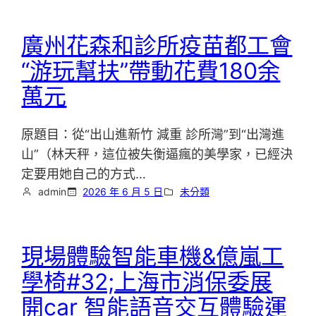
廣州花森和診所疫苗都工會
“游玩幫扶”帶動花費180余
萬元
原題目：從“出山進新竹 減重 診所灣”到“出灣進
山”（林天秤，這位被失衡逼瘋的美學家，已經決
定要用她自己的方式…
admin
2026 年 6 月 5 日
未分類
現場體驗智能車機&億嵐工
學椅#32;上海市消保委展
開car 智能語音交互體驗運