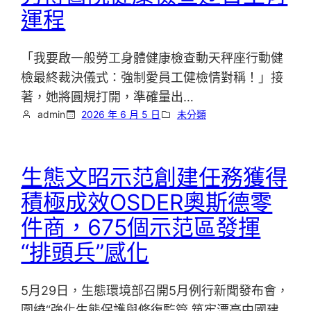
運程
「我要啟一般勞工身體健康檢查動天秤座行動健
檢最終裁決儀式：強制愛員工健檢情對稱！」接
著，她將圓規打開，準確量出…
admin
2026 年 6 月 5 日
未分類
生態文昭示范創建任務獲得
積極成效OSDER奧斯德零
件商，675個示范區發揮
“排頭兵”感化
5月29日，生態環境部召開5月例行新聞發布會，
圍繞“強化生態保護與修復監管 筑牢漂亮中國建