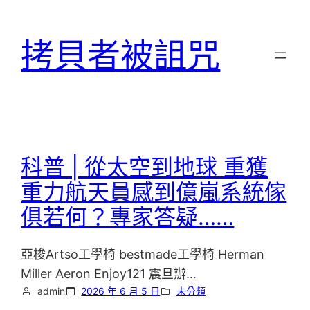
跳
至
拷貝者被詛咒
主
要
內
容
科普 | 從太空到地球 重獲
重力航天員感到億嵐系統傢
俱若何？專家答疑……
亞梭Artso工學椅 bestmade工學椅 Herman
Miller Aeron Enjoy121 震旦辦…
admin
2026 年 6 月 5 日
未分類