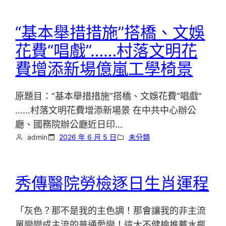
“基本舉措措施”搭橋、文娛
花費“唱戲”……村落文明花
費增添新場億嵐工學椅景
原題目：“基本舉措措施”搭橋、文娛花費“唱戲”
……村落文明花費增添新場景 在中共中心辦公
廳、國務院辦公廳近日印…
admin
2026 年 6 月 5 日
未分類
秀傳醫院勞檢逐日生肖運程
「灰色？那不是我的主色調！那會讓我的非主流
單戀變成主流的普通愛戀！這太不健檢推薦水瓶