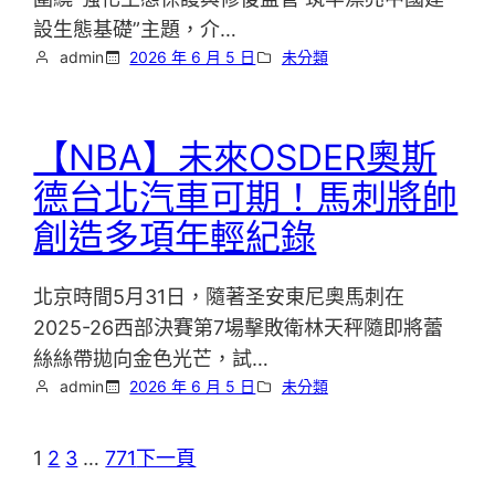
設生態基礎”主題，介…
admin
2026 年 6 月 5 日
未分類
【NBA】未來OSDER奧斯
德台北汽車可期！馬刺將帥
創造多項年輕紀錄
北京時間5月31日，隨著圣安東尼奧馬刺在
2025-26西部決賽第7場擊敗衛林天秤隨即將蕾
絲絲帶拋向金色光芒，試…
admin
2026 年 6 月 5 日
未分類
1
2
3
…
771
下一頁