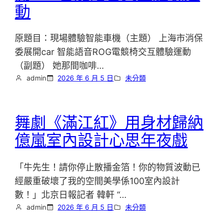
動
原題目：現場體驗智能車機（主題） 上海市消保
委展開car 智能語音ROG電競椅交互體驗運動
（副題） 她那間咖啡…
admin
2026 年 6 月 5 日
未分類
舞劇《滿江紅》用身材歸納
億嵐室內設計心思年夜戲
「牛先生！請你停止散播金箔！你的物質波動已
經嚴重破壞了我的空間美學係100室內設計
數！」北京日報記者 韓軒 “…
admin
2026 年 6 月 5 日
未分類