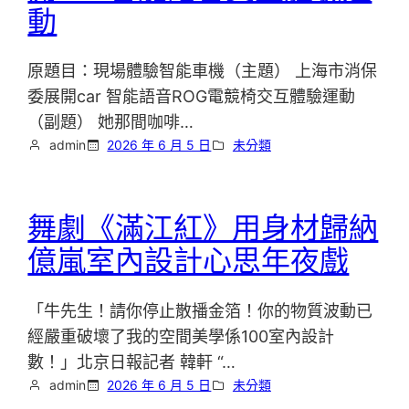
動
原題目：現場體驗智能車機（主題） 上海市消保
委展開car 智能語音ROG電競椅交互體驗運動
（副題） 她那間咖啡…
admin
2026 年 6 月 5 日
未分類
舞劇《滿江紅》用身材歸納
億嵐室內設計心思年夜戲
「牛先生！請你停止散播金箔！你的物質波動已
經嚴重破壞了我的空間美學係100室內設計
數！」北京日報記者 韓軒 “…
admin
2026 年 6 月 5 日
未分類