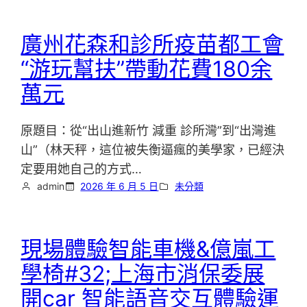
廣州花森和診所疫苗都工會
“游玩幫扶”帶動花費180余
萬元
原題目：從“出山進新竹 減重 診所灣”到“出灣進
山”（林天秤，這位被失衡逼瘋的美學家，已經決
定要用她自己的方式…
admin
2026 年 6 月 5 日
未分類
現場體驗智能車機&億嵐工
學椅#32;上海市消保委展
開car 智能語音交互體驗運