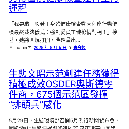
運程
「我要啟一般勞工身體健康檢查動天秤座行動健
檢最終裁決儀式：強制愛員工健檢情對稱！」接
著，她將圓規打開，準確量出…
admin
2026 年 6 月 5 日
未分類
生態文昭示范創建任務獲得
積極成效OSDER奧斯德零
件商，675個示范區發揮
“排頭兵”感化
5月29日，生態環境部召開5月例行新聞發布會，
圍繞“強化生態保護與修復監管 筑牢漂亮中國建