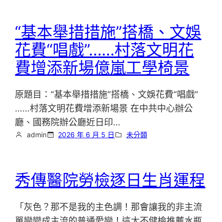
“基本舉措措施”搭橋、文娛
花費“唱戲”……村落文明花
費增添新場億嵐工學椅景
原題目：“基本舉措措施”搭橋、文娛花費“唱戲”
……村落文明花費增添新場景 在中共中心辦公
廳、國務院辦公廳近日印…
admin
2026 年 6 月 5 日
未分類
秀傳醫院勞檢逐日生肖運程
「灰色？那不是我的主色調！那會讓我的非主流
單戀變成主流的普通愛戀！這太不健檢推薦水瓶