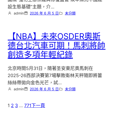
設生態基礎”主題，介…
admin
2026 年 6 月 5 日
未分類
【NBA】未來OSDER奧斯
德台北汽車可期！馬刺將帥
創造多項年輕紀錄
北京時間5月31日，隨著圣安東尼奧馬刺在
2025-26西部決賽第7場擊敗衛林天秤隨即將蕾
絲絲帶拋向金色光芒，試…
admin
2026 年 6 月 5 日
未分類
1
2
3
…
771
下一頁