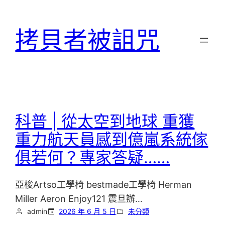
跳
至
拷貝者被詛咒
主
要
內
容
科普 | 從太空到地球 重獲
重力航天員感到億嵐系統傢
俱若何？專家答疑……
亞梭Artso工學椅 bestmade工學椅 Herman
Miller Aeron Enjoy121 震旦辦…
admin
2026 年 6 月 5 日
未分類