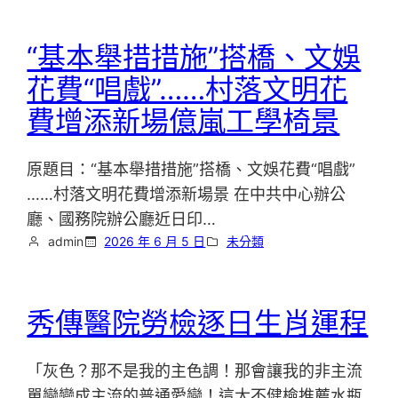
“基本舉措措施”搭橋、文娛
花費“唱戲”……村落文明花
費增添新場億嵐工學椅景
原題目：“基本舉措措施”搭橋、文娛花費“唱戲”
……村落文明花費增添新場景 在中共中心辦公
廳、國務院辦公廳近日印…
admin
2026 年 6 月 5 日
未分類
秀傳醫院勞檢逐日生肖運程
「灰色？那不是我的主色調！那會讓我的非主流
單戀變成主流的普通愛戀！這太不健檢推薦水瓶