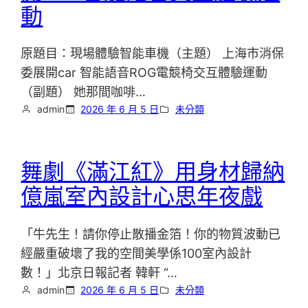
動
原題目：現場體驗智能車機（主題） 上海市消保
委展開car 智能語音ROG電競椅交互體驗運動
（副題） 她那間咖啡…
admin
2026 年 6 月 5 日
未分類
舞劇《滿江紅》用身材歸納
億嵐室內設計心思年夜戲
「牛先生！請你停止散播金箔！你的物質波動已
經嚴重破壞了我的空間美學係100室內設計
數！」北京日報記者 韓軒 “…
admin
2026 年 6 月 5 日
未分類