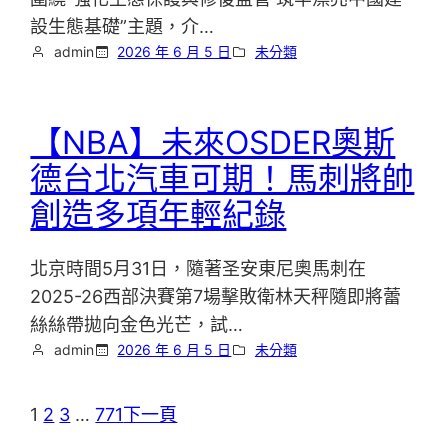
設生態基礎”主題，介…
admin
2026 年 6 月 5 日
未分類
【NBA】未來OSDER奧斯
德台北汽車可期！馬刺將帥
創造多項年輕紀錄
北京時間5月31日，隨著圣安東尼奧馬刺在
2025-26西部決賽第7場擊敗衛林天秤隨即將蕾
絲絲帶拋向金色光芒，試…
admin
2026 年 6 月 5 日
未分類
1
2
3
…
771
下一頁