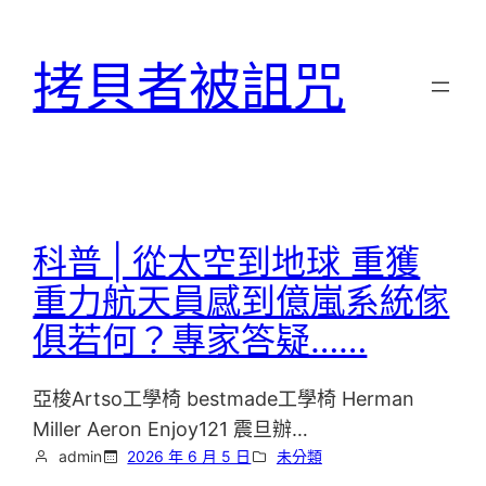
跳
至
拷貝者被詛咒
主
要
內
容
科普 | 從太空到地球 重獲
重力航天員感到億嵐系統傢
俱若何？專家答疑……
亞梭Artso工學椅 bestmade工學椅 Herman
Miller Aeron Enjoy121 震旦辦…
admin
2026 年 6 月 5 日
未分類