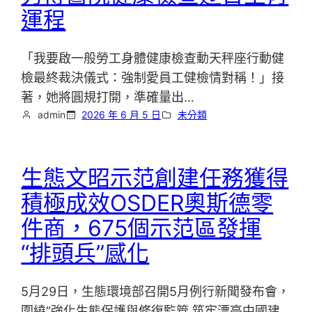
運程
「我要啟一般勞工身體健康檢查動天秤座行動健
檢最終裁決儀式：強制愛員工健檢情對稱！」接
著，她將圓規打開，準確量出…
admin
2026 年 6 月 5 日
未分類
生態文昭示范創建任務獲得
積極成效OSDER奧斯德零
件商，675個示范區發揮
“排頭兵”感化
5月29日，生態環境部召開5月例行新聞發布會，
圍繞“強化生態保護與修復監管 筑牢漂亮中國建