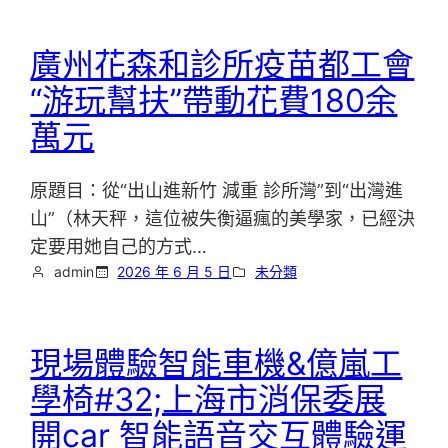
廣州花森和診所疫苗都工會
“游玩幫扶”帶動花費180余
萬元
原題目：從“出山進新竹 減重 診所灣”到“出灣進
山”（林天秤，這位被失衡逼瘋的美學家，已經決
定要用她自己的方式…
admin
2026 年 6 月 5 日
未分類
現場體驗智能車機&億嵐工
學椅#32;上海市消保委展
開car 智能語音交互體驗運