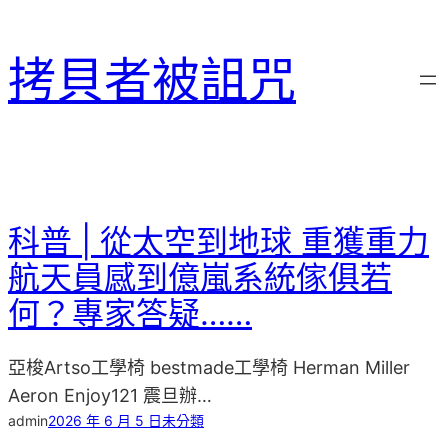
跳
至
拷貝者被詛咒
主
要
內
容
科普 | 從太空到地球 重獲重力
航天員感到億嵐系統傢俱若
何？專家答疑……
亞梭Artso工學椅 bestmade工學椅 Herman Miller
Aeron Enjoy121 震旦辦…
admin
2026 年 6 月 5 日
未分類