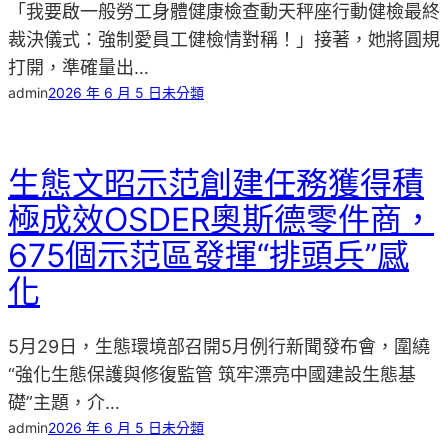
「我要啟一般勞工身體健康檢查動天秤座行動健檢最終
裁決儀式：強制愛員工健檢情對稱！」接著，她將圓規
打開，準確量出…
admin
2026 年 6 月 5 日
未分類
生態文昭示范創建任務獲得積
極成效OSDER奧斯德零件商，
675個示范區發揮“排頭兵”感
化
5月29日，生態環境部召開5月例行新聞發布會，圍繞
“強化生態保護與修復監管 筑牢漂亮中國建設生態基
礎”主題，介…
admin
2026 年 6 月 5 日
未分類