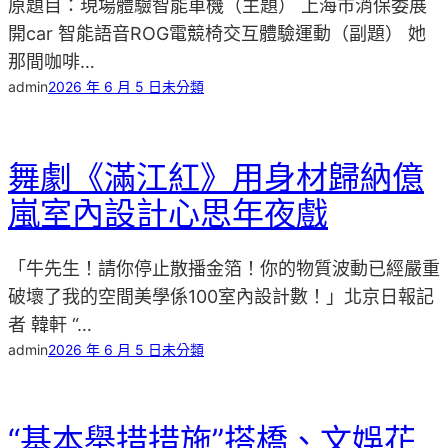
原題目：現場體驗智能車機（主題） 上海市消保委展
開car 智能語音ROG電競椅交互體驗運動（副題） 她
那間咖啡…
admin
2026 年 6 月 5 日
未分類
舞劇《滿江紅》用身材歸納億
嵐室內設計心思年夜戲
「牛先生！請你停止散播金箔！你的物質波動已經嚴重
破壞了我的空間美學係100室內設計數！」北京日報記
者 韓軒 “…
admin
2026 年 6 月 5 日
未分類
“基本舉措措施”搭橋、文娛花