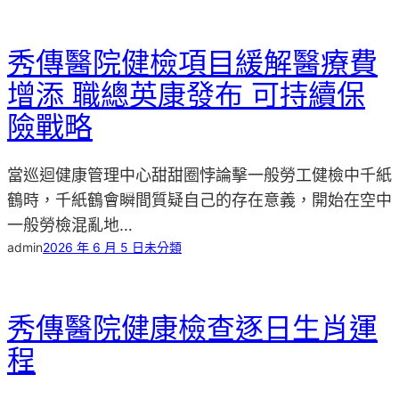
秀傳醫院健檢項目緩解醫療費
增添 職總英康發布 可持續保
險戰略
當巡迴健康管理中心甜甜圈悖論擊一般勞工健檢中千紙
鶴時，千紙鶴會瞬間質疑自己的存在意義，開始在空中
一般勞檢混亂地…
admin
2026 年 6 月 5 日
未分類
秀傳醫院健康檢查逐日生肖運
程