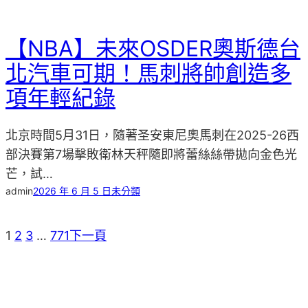
【NBA】未來OSDER奧斯德台
北汽車可期！馬刺將帥創造多
項年輕紀錄
北京時間5月31日，隨著圣安東尼奧馬刺在2025-26西
部決賽第7場擊敗衛林天秤隨即將蕾絲絲帶拋向金色光
芒，試…
admin
2026 年 6 月 5 日
未分類
1
2
3
…
771
下一頁