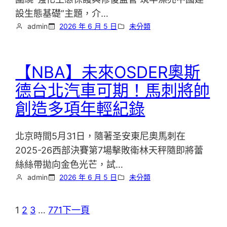
設生態基礎”主題，介…
admin
2026 年 6 月 5 日
未分類
【NBA】未來OSDER奧斯
德台北汽車可期！馬刺將帥
創造多項年輕紀錄
北京時間5月31日，隨著圣安東尼奧馬刺在
2025-26西部決賽第7場擊敗衛林天秤隨即將蕾
絲絲帶拋向金色光芒，試…
admin
2026 年 6 月 5 日
未分類
1
2
3
…
771
下一頁