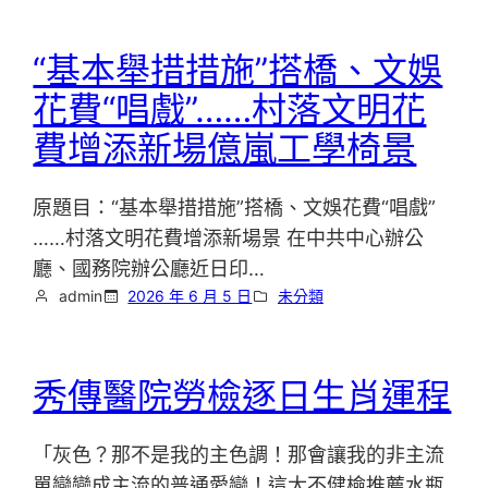
“基本舉措措施”搭橋、文娛
花費“唱戲”……村落文明花
費增添新場億嵐工學椅景
原題目：“基本舉措措施”搭橋、文娛花費“唱戲”
……村落文明花費增添新場景 在中共中心辦公
廳、國務院辦公廳近日印…
admin
2026 年 6 月 5 日
未分類
秀傳醫院勞檢逐日生肖運程
「灰色？那不是我的主色調！那會讓我的非主流
單戀變成主流的普通愛戀！這太不健檢推薦水瓶