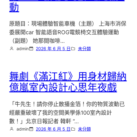
動
原題目：現場體驗智能車機（主題） 上海市消保
委展開car 智能語音ROG電競椅交互體驗運動
（副題） 她那間咖啡…
admin
2026 年 6 月 5 日
未分類
舞劇《滿江紅》用身材歸納
億嵐室內設計心思年夜戲
「牛先生！請你停止散播金箔！你的物質波動已
經嚴重破壞了我的空間美學係100室內設計
數！」北京日報記者 韓軒 “…
admin
2026 年 6 月 5 日
未分類