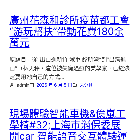
廣州花森和診所疫苗都工會
“游玩幫扶”帶動花費180余
萬元
原題目：從“出山進新竹 減重 診所灣”到“出灣進
山”（林天秤，這位被失衡逼瘋的美學家，已經決
定要用她自己的方式…
admin
2026 年 6 月 5 日
未分類
現場體驗智能車機&億嵐工
學椅#32;上海市消保委展
開car 智能語音交互體驗運