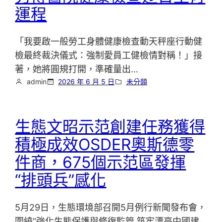
運程
「我要啟一般勞工身體健康檢查動天秤座行動健
檢最終裁決儀式：強制愛員工健檢情對稱！」接
著，她將圓規打開，準確量出…
admin
2026 年 6 月 5 日
未分類
生態文昭示范創建任務獲得
積極成效OSDER奧斯德零
件商，675個示范區發揮
“排頭兵”感化
5月29日，生態環境部召開5月例行新聞發布會，
圍繞“強化生態保護與修復監管 筑牢漂亮中國建