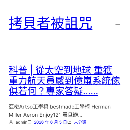
跳
至
拷貝者被詛咒
主
要
內
容
科普 | 從太空到地球 重獲
重力航天員感到億嵐系統傢
俱若何？專家答疑……
亞梭Artso工學椅 bestmade工學椅 Herman
Miller Aeron Enjoy121 震旦辦…
admin
2026 年 6 月 5 日
未分類