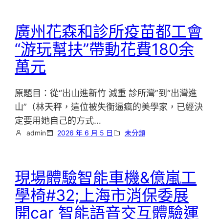
廣州花森和診所疫苗都工會
“游玩幫扶”帶動花費180余
萬元
原題目：從“出山進新竹 減重 診所灣”到“出灣進
山”（林天秤，這位被失衡逼瘋的美學家，已經決
定要用她自己的方式…
admin
2026 年 6 月 5 日
未分類
現場體驗智能車機&億嵐工
學椅#32;上海市消保委展
開car 智能語音交互體驗運