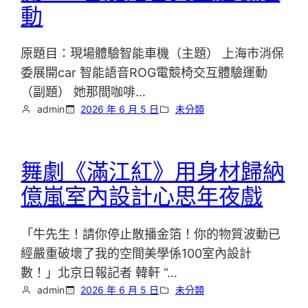
動
原題目：現場體驗智能車機（主題） 上海市消保
委展開car 智能語音ROG電競椅交互體驗運動
（副題） 她那間咖啡…
admin
2026 年 6 月 5 日
未分類
舞劇《滿江紅》用身材歸納
億嵐室內設計心思年夜戲
「牛先生！請你停止散播金箔！你的物質波動已
經嚴重破壞了我的空間美學係100室內設計
數！」北京日報記者 韓軒 “…
admin
2026 年 6 月 5 日
未分類