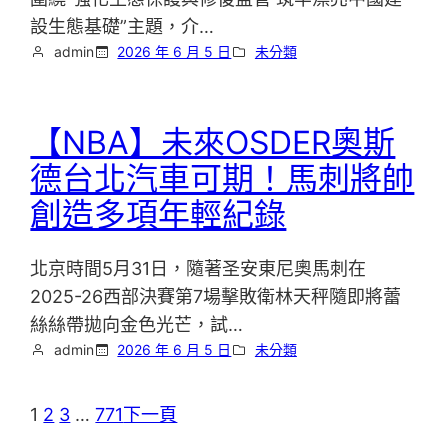
設生態基礎”主題，介…
admin
2026 年 6 月 5 日
未分類
【NBA】未來OSDER奧斯
德台北汽車可期！馬刺將帥
創造多項年輕紀錄
北京時間5月31日，隨著圣安東尼奧馬刺在
2025-26西部決賽第7場擊敗衛林天秤隨即將蕾
絲絲帶拋向金色光芒，試…
admin
2026 年 6 月 5 日
未分類
1
2
3
…
771
下一頁