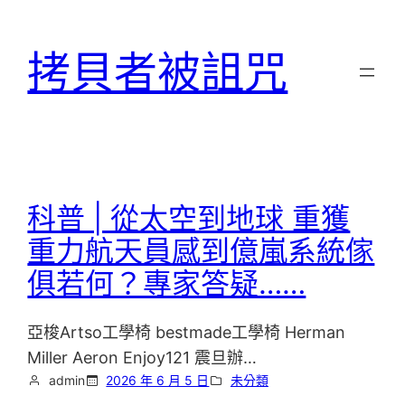
跳
至
拷貝者被詛咒
主
要
內
容
科普 | 從太空到地球 重獲
重力航天員感到億嵐系統傢
俱若何？專家答疑……
亞梭Artso工學椅 bestmade工學椅 Herman
Miller Aeron Enjoy121 震旦辦…
admin
2026 年 6 月 5 日
未分類