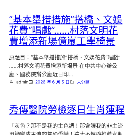
“基本舉措措施”搭橋、文娛
花費“唱戲”……村落文明花
費增添新場億嵐工學椅景
原題目：“基本舉措措施”搭橋、文娛花費“唱戲”
……村落文明花費增添新場景 在中共中心辦公
廳、國務院辦公廳近日印…
admin
2026 年 6 月 5 日
未分類
秀傳醫院勞檢逐日生肖運程
「灰色？那不是我的主色調！那會讓我的非主流
單戀變成主流的普通愛戀！這太不健檢推薦水瓶