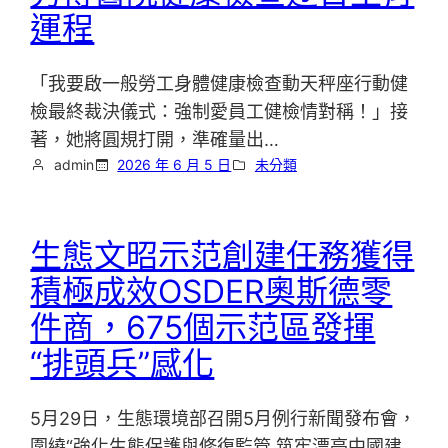
運程
「我要啟一般勞工身體健康檢查動天秤座行動健
檢最終裁決儀式：強制愛員工健檢情對稱！」接
著，她將圓規打開，準確量出…
admin
2026 年 6 月 5 日
未分類
生態文昭示范創建任務獲得
積極成效OSDER奧斯德零
件商，675個示范區發揮
“排頭兵”感化
5月29日，生態環境部召開5月例行新聞發布會，
圍繞“強化生態保護與修復監管 筑牢漂亮中國建