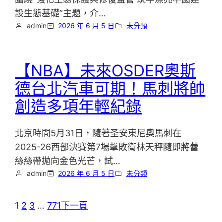
設生態基礎”主題，介…
admin
2026 年 6 月 5 日
未分類
【NBA】未來OSDER奧斯
德台北汽車可期！馬刺將帥
創造多項年輕紀錄
北京時間5月31日，隨著圣安東尼奧馬刺在
2025-26西部決賽第7場擊敗衛林天秤隨即將蕾
絲絲帶拋向金色光芒，試…
admin
2026 年 6 月 5 日
未分類
1
2
3
…
771
下一頁