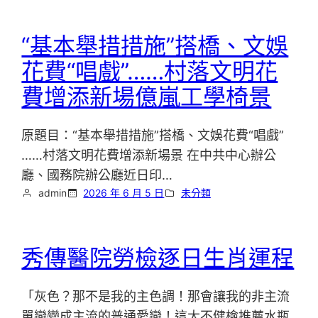
“基本舉措措施”搭橋、文娛
花費“唱戲”……村落文明花
費增添新場億嵐工學椅景
原題目：“基本舉措措施”搭橋、文娛花費“唱戲”
……村落文明花費增添新場景 在中共中心辦公
廳、國務院辦公廳近日印…
admin
2026 年 6 月 5 日
未分類
秀傳醫院勞檢逐日生肖運程
「灰色？那不是我的主色調！那會讓我的非主流
單戀變成主流的普通愛戀！這太不健檢推薦水瓶