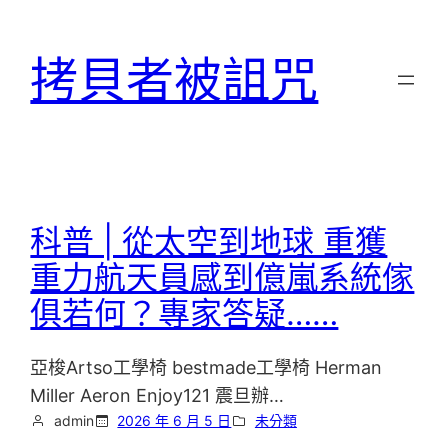
跳
至
拷貝者被詛咒
主
要
內
容
科普 | 從太空到地球 重獲
重力航天員感到億嵐系統傢
俱若何？專家答疑……
亞梭Artso工學椅 bestmade工學椅 Herman
Miller Aeron Enjoy121 震旦辦…
admin
2026 年 6 月 5 日
未分類