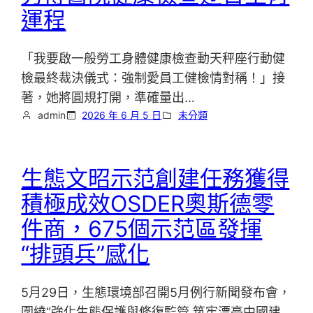
運程
「我要啟一般勞工身體健康檢查動天秤座行動健
檢最終裁決儀式：強制愛員工健檢情對稱！」接
著，她將圓規打開，準確量出…
admin
2026 年 6 月 5 日
未分類
生態文昭示范創建任務獲得
積極成效OSDER奧斯德零
件商，675個示范區發揮
“排頭兵”感化
5月29日，生態環境部召開5月例行新聞發布會，
圍繞“強化生態保護與修復監管 筑牢漂亮中國建