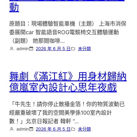
動
原題目：現場體驗智能車機（主題） 上海市消保
委展開car 智能語音ROG電競椅交互體驗運動
（副題） 她那間咖啡…
admin
2026 年 6 月 5 日
未分類
舞劇《滿江紅》用身材歸納
億嵐室內設計心思年夜戲
「牛先生！請你停止散播金箔！你的物質波動已
經嚴重破壞了我的空間美學係100室內設計
數！」北京日報記者 韓軒 “…
admin
2026 年 6 月 5 日
未分類