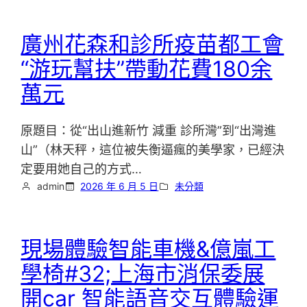
廣州花森和診所疫苗都工會
“游玩幫扶”帶動花費180余
萬元
原題目：從“出山進新竹 減重 診所灣”到“出灣進
山”（林天秤，這位被失衡逼瘋的美學家，已經決
定要用她自己的方式…
admin
2026 年 6 月 5 日
未分類
現場體驗智能車機&億嵐工
學椅#32;上海市消保委展
開car 智能語音交互體驗運