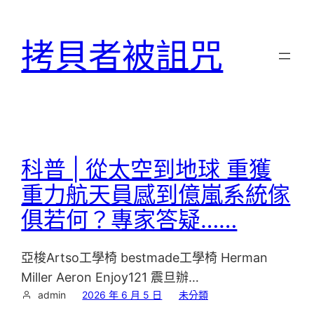
跳
至
拷貝者被詛咒
主
要
內
容
科普 | 從太空到地球 重獲
重力航天員感到億嵐系統傢
俱若何？專家答疑……
亞梭Artso工學椅 bestmade工學椅 Herman
Miller Aeron Enjoy121 震旦辦…
admin
2026 年 6 月 5 日
未分類