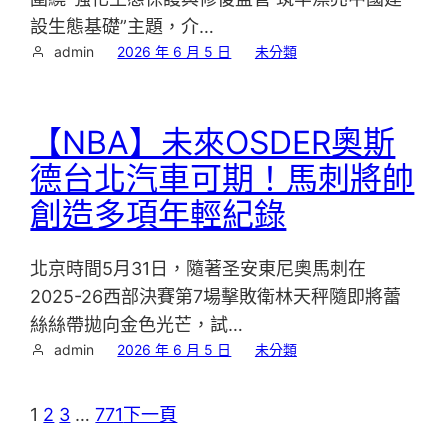
設生態基礎”主題，介…
admin
2026 年 6 月 5 日
未分類
【NBA】未來OSDER奧斯
德台北汽車可期！馬刺將帥
創造多項年輕紀錄
北京時間5月31日，隨著圣安東尼奧馬刺在
2025-26西部決賽第7場擊敗衛林天秤隨即將蕾
絲絲帶拋向金色光芒，試…
admin
2026 年 6 月 5 日
未分類
1
2
3
…
771
下一頁