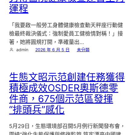
運程
「我要啟一般勞工身體健康檢查動天秤座行動健
檢最終裁決儀式：強制愛員工健檢情對稱！」接
著，她將圓規打開，準確量出…
admin
2026 年 6 月 5 日
未分類
生態文昭示范創建任務獲得
積極成效OSDER奧斯德零
件商，675個示范區發揮
“排頭兵”感化
5月29日，生態環境部召開5月例行新聞發布會，
圍繞“強化生態保護與修復監管 筑牢漂亮中國建