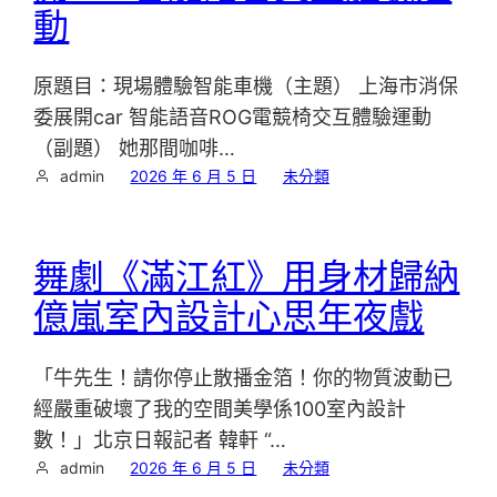
動
原題目：現場體驗智能車機（主題） 上海市消保
委展開car 智能語音ROG電競椅交互體驗運動
（副題） 她那間咖啡…
admin
2026 年 6 月 5 日
未分類
舞劇《滿江紅》用身材歸納
億嵐室內設計心思年夜戲
「牛先生！請你停止散播金箔！你的物質波動已
經嚴重破壞了我的空間美學係100室內設計
數！」北京日報記者 韓軒 “…
admin
2026 年 6 月 5 日
未分類