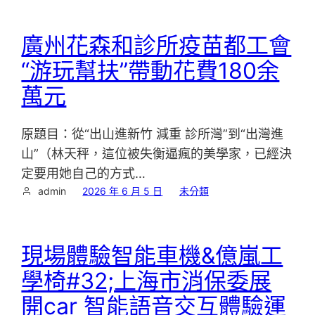
廣州花森和診所疫苗都工會
“游玩幫扶”帶動花費180余
萬元
原題目：從“出山進新竹 減重 診所灣”到“出灣進
山”（林天秤，這位被失衡逼瘋的美學家，已經決
定要用她自己的方式…
admin
2026 年 6 月 5 日
未分類
現場體驗智能車機&億嵐工
學椅#32;上海市消保委展
開car 智能語音交互體驗運