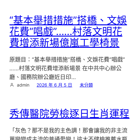
“基本舉措措施”搭橋、文娛
花費“唱戲”……村落文明花
費增添新場億嵐工學椅景
原題目：“基本舉措措施”搭橋、文娛花費“唱戲”
……村落文明花費增添新場景 在中共中心辦公
廳、國務院辦公廳近日印…
admin
2026 年 6 月 5 日
未分類
秀傳醫院勞檢逐日生肖運程
「灰色？那不是我的主色調！那會讓我的非主流
單戀變成主流的普通愛戀！這太不健檢推薦水瓶