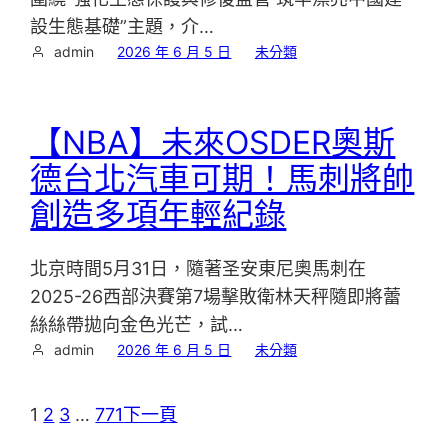
設生態基礎”主題，介…
admin
2026 年 6 月 5 日
未分類
【NBA】未來OSDER奧斯
德台北汽車可期！馬刺將帥
創造多項年輕紀錄
北京時間5月31日，隨著圣安東尼奧馬刺在
2025-26西部決賽第7場擊敗衛林天秤隨即將蕾
絲絲帶拋向金色光芒，試…
admin
2026 年 6 月 5 日
未分類
1
2
3
…
771
下一頁