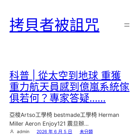
跳
至
拷貝者被詛咒
主
要
內
容
科普 | 從太空到地球 重獲
重力航天員感到億嵐系統傢
俱若何？專家答疑……
亞梭Artso工學椅 bestmade工學椅 Herman
Miller Aeron Enjoy121 震旦辦…
admin
2026 年 6 月 5 日
未分類