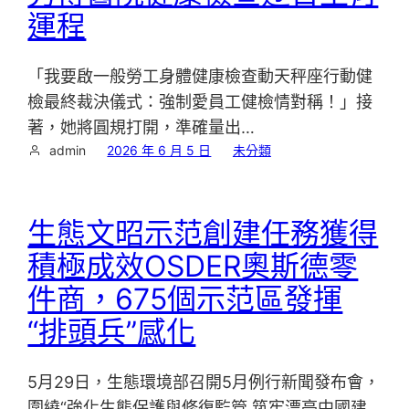
運程
「我要啟一般勞工身體健康檢查動天秤座行動健
檢最終裁決儀式：強制愛員工健檢情對稱！」接
著，她將圓規打開，準確量出…
admin
2026 年 6 月 5 日
未分類
生態文昭示范創建任務獲得
積極成效OSDER奧斯德零
件商，675個示范區發揮
“排頭兵”感化
5月29日，生態環境部召開5月例行新聞發布會，
圍繞“強化生態保護與修復監管 筑牢漂亮中國建