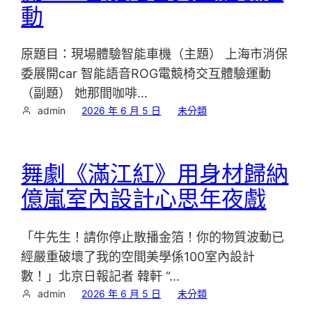
動
原題目：現場體驗智能車機（主題） 上海市消保
委展開car 智能語音ROG電競椅交互體驗運動
（副題） 她那間咖啡…
admin
2026 年 6 月 5 日
未分類
舞劇《滿江紅》用身材歸納
億嵐室內設計心思年夜戲
「牛先生！請你停止散播金箔！你的物質波動已
經嚴重破壞了我的空間美學係100室內設計
數！」北京日報記者 韓軒 “…
admin
2026 年 6 月 5 日
未分類