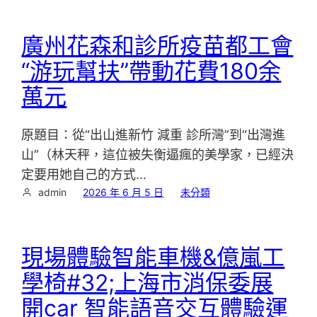
廣州花森和診所疫苗都工會
“游玩幫扶”帶動花費180余
萬元
原題目：從“出山進新竹 減重 診所灣”到“出灣進
山”（林天秤，這位被失衡逼瘋的美學家，已經決
定要用她自己的方式…
admin
2026 年 6 月 5 日
未分類
現場體驗智能車機&億嵐工
學椅#32;上海市消保委展
開car 智能語音交互體驗運