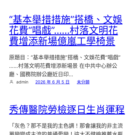
“基本舉措措施”搭橋、文娛
花費“唱戲”……村落文明花
費增添新場億嵐工學椅景
原題目：“基本舉措措施”搭橋、文娛花費“唱戲”
……村落文明花費增添新場景 在中共中心辦公
廳、國務院辦公廳近日印…
admin
2026 年 6 月 5 日
未分類
秀傳醫院勞檢逐日生肖運程
「灰色？那不是我的主色調！那會讓我的非主流
單戀變成主流的普通愛戀！這太不健檢推薦水瓶