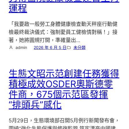
運程
「我要啟一般勞工身體健康檢查動天秤座行動健
檢最終裁決儀式：強制愛員工健檢情對稱！」接
著，她將圓規打開，準確量出…
admin
2026 年 6 月 5 日
未分類
生態文昭示范創建任務獲得
積極成效OSDER奧斯德零
件商，675個示范區發揮
“排頭兵”感化
5月29日，生態環境部召開5月例行新聞發布會，
圍繞“強化生態保護與修復監管 筑牢漂亮中國建