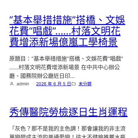
“基本舉措措施”搭橋、文娛
花費“唱戲”……村落文明花
費增添新場億嵐工學椅景
原題目：“基本舉措措施”搭橋、文娛花費“唱戲”
……村落文明花費增添新場景 在中共中心辦公
廳、國務院辦公廳近日印…
admin
2026 年 6 月 5 日
未分類
秀傳醫院勞檢逐日生肖運程
「灰色？那不是我的主色調！那會讓我的非主流
單戀變成主流的普通愛戀！這太不健檢推薦水瓶