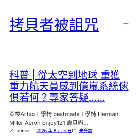
跳
至
拷貝者被詛咒
主
要
內
容
科普 | 從太空到地球 重獲
重力航天員感到億嵐系統傢
俱若何？專家答疑……
亞梭Artso工學椅 bestmade工學椅 Herman
Miller Aeron Enjoy121 震旦辦…
admin
2026 年 6 月 5 日
未分類