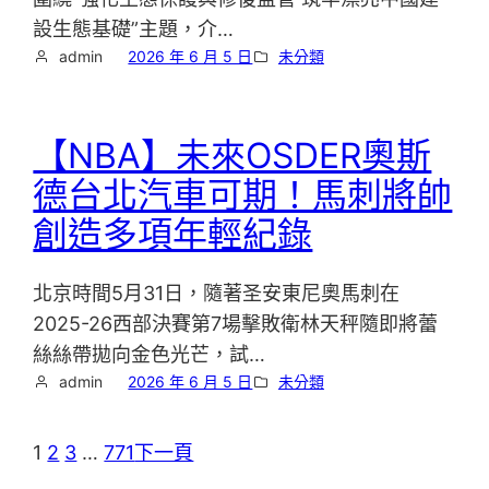
設生態基礎”主題，介…
admin
2026 年 6 月 5 日
未分類
【NBA】未來OSDER奧斯
德台北汽車可期！馬刺將帥
創造多項年輕紀錄
北京時間5月31日，隨著圣安東尼奧馬刺在
2025-26西部決賽第7場擊敗衛林天秤隨即將蕾
絲絲帶拋向金色光芒，試…
admin
2026 年 6 月 5 日
未分類
1
2
3
…
771
下一頁