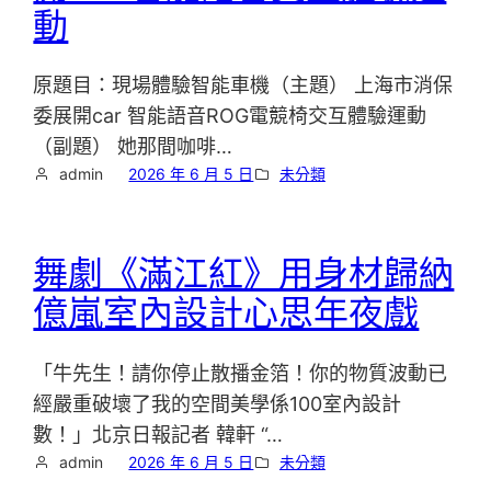
動
原題目：現場體驗智能車機（主題） 上海市消保
委展開car 智能語音ROG電競椅交互體驗運動
（副題） 她那間咖啡…
admin
2026 年 6 月 5 日
未分類
舞劇《滿江紅》用身材歸納
億嵐室內設計心思年夜戲
「牛先生！請你停止散播金箔！你的物質波動已
經嚴重破壞了我的空間美學係100室內設計
數！」北京日報記者 韓軒 “…
admin
2026 年 6 月 5 日
未分類