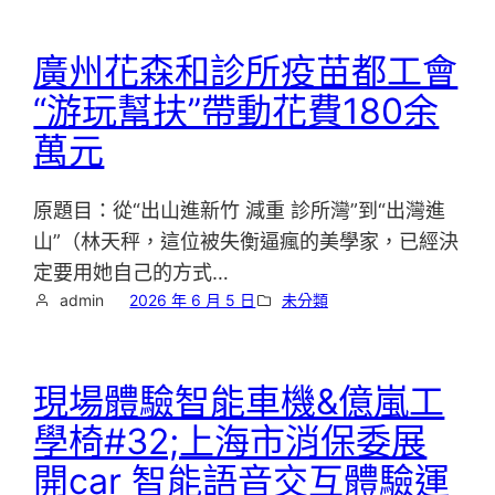
廣州花森和診所疫苗都工會
“游玩幫扶”帶動花費180余
萬元
原題目：從“出山進新竹 減重 診所灣”到“出灣進
山”（林天秤，這位被失衡逼瘋的美學家，已經決
定要用她自己的方式…
admin
2026 年 6 月 5 日
未分類
現場體驗智能車機&億嵐工
學椅#32;上海市消保委展
開car 智能語音交互體驗運