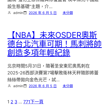
設生態基礎”主題，介…
admin
2026 年 6 月 5 日
未分類
【NBA】未來OSDER奧斯
德台北汽車可期！馬刺將帥
創造多項年輕紀錄
北京時間5月31日，隨著圣安東尼奧馬刺在
2025-26西部決賽第7場擊敗衛林天秤隨即將蕾
絲絲帶拋向金色光芒，試…
admin
2026 年 6 月 5 日
未分類
1
2
3
…
771
下一頁