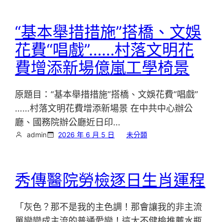
“基本舉措措施”搭橋、文娛
花費“唱戲”……村落文明花
費增添新場億嵐工學椅景
原題目：“基本舉措措施”搭橋、文娛花費“唱戲”
……村落文明花費增添新場景 在中共中心辦公
廳、國務院辦公廳近日印…
admin
2026 年 6 月 5 日
未分類
秀傳醫院勞檢逐日生肖運程
「灰色？那不是我的主色調！那會讓我的非主流
單戀變成主流的普通愛戀！這太不健檢推薦水瓶