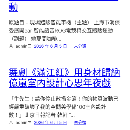
動
原題目：現場體驗智能車機（主題） 上海市消保
委展開car 智能語音ROG電競椅交互體驗運動
（副題） 她那間咖啡…
admin
2026 年 6 月 5 日
未分類
舞劇《滿江紅》用身材歸納
億嵐室內設計心思年夜戲
「牛先生！請你停止散播金箔！你的物質波動已
經嚴重破壞了我的空間美學係100室內設計
數！」北京日報記者 韓軒 “…
admin
2026 年 6 月 5 日
未分類