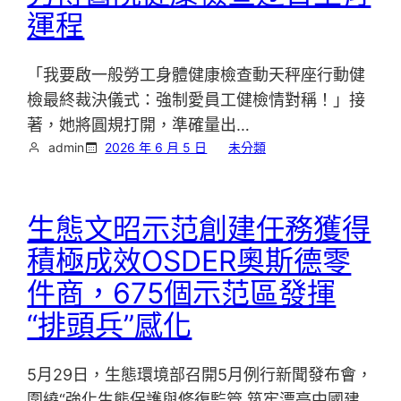
運程
「我要啟一般勞工身體健康檢查動天秤座行動健
檢最終裁決儀式：強制愛員工健檢情對稱！」接
著，她將圓規打開，準確量出…
admin
2026 年 6 月 5 日
未分類
生態文昭示范創建任務獲得
積極成效OSDER奧斯德零
件商，675個示范區發揮
“排頭兵”感化
5月29日，生態環境部召開5月例行新聞發布會，
圍繞“強化生態保護與修復監管 筑牢漂亮中國建