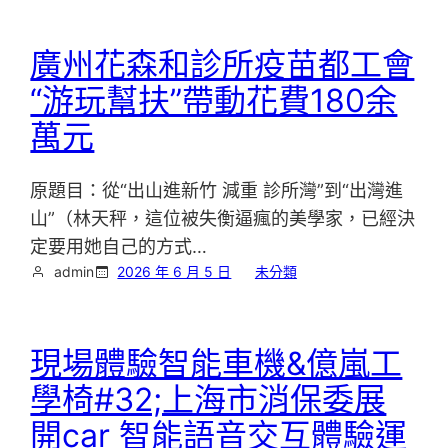
廣州花森和診所疫苗都工會
“游玩幫扶”帶動花費180余
萬元
原題目：從“出山進新竹 減重 診所灣”到“出灣進
山”（林天秤，這位被失衡逼瘋的美學家，已經決
定要用她自己的方式…
admin
2026 年 6 月 5 日
未分類
現場體驗智能車機&億嵐工
學椅#32;上海市消保委展
開car 智能語音交互體驗運