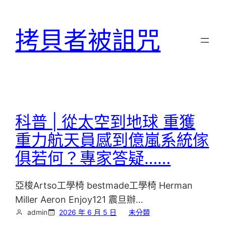
跳
至
拷貝者被詛咒
主
要
內
容
科普 | 從太空到地球 重獲
重力航天員感到億嵐系統傢
俱若何？專家答疑……
亞梭Artso工學椅 bestmade工學椅 Herman
Miller Aeron Enjoy121 震旦辦…
admin
2026 年 6 月 5 日
未分類