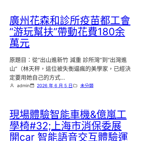
廣州花森和診所疫苗都工會
“游玩幫扶”帶動花費180余
萬元
原題目：從“出山進新竹 減重 診所灣”到“出灣進
山”（林天秤，這位被失衡逼瘋的美學家，已經決
定要用她自己的方式…
admin
2026 年 6 月 5 日
未分類
現場體驗智能車機&億嵐工
學椅#32;上海市消保委展
開car 智能語音交互體驗運