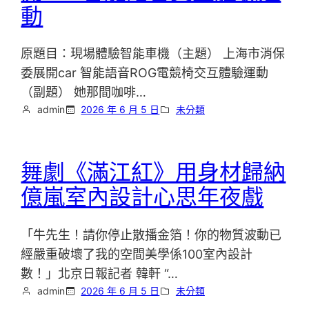
動
原題目：現場體驗智能車機（主題） 上海市消保
委展開car 智能語音ROG電競椅交互體驗運動
（副題） 她那間咖啡…
admin
2026 年 6 月 5 日
未分類
舞劇《滿江紅》用身材歸納
億嵐室內設計心思年夜戲
「牛先生！請你停止散播金箔！你的物質波動已
經嚴重破壞了我的空間美學係100室內設計
數！」北京日報記者 韓軒 “…
admin
2026 年 6 月 5 日
未分類