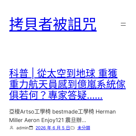
跳
至
拷貝者被詛咒
主
要
內
容
科普 | 從太空到地球 重獲
重力航天員感到億嵐系統傢
俱若何？專家答疑……
亞梭Artso工學椅 bestmade工學椅 Herman
Miller Aeron Enjoy121 震旦辦…
admin
2026 年 6 月 5 日
未分類