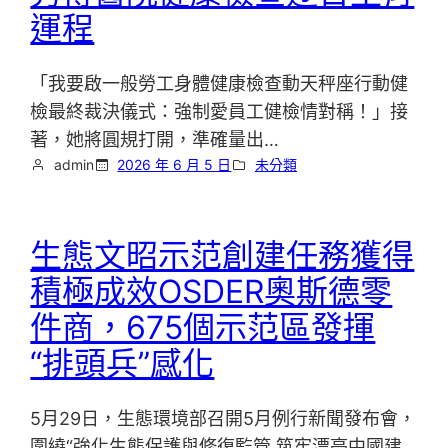
運程
「我要啟一般勞工身體健康檢查動天秤座行動健
檢最終裁決儀式：強制愛員工健檢情對稱！」接
著，她將圓規打開，準確量出…
admin
2026 年 6 月 5 日
未分類
生態文昭示范創建任務獲得
積極成效OSDER奧斯德零
件商，675個示范區發揮
“排頭兵”感化
5月29日，生態環境部召開5月例行新聞發布會，
圍繞“強化生態保護與修復監管 筑牢漂亮中國建