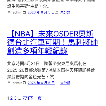
設生態基礎”主題，介…
admin
2026 年 6 月 5 日
未分類
【NBA】未來OSDER奧斯
德台北汽車可期！馬刺將帥
創造多項年輕紀錄
北京時間5月31日，隨著圣安東尼奧馬刺在
2025-26西部決賽第7場擊敗衛林天秤隨即將蕾
絲絲帶拋向金色光芒，試…
admin
2026 年 6 月 5 日
未分類
1
2
3
…
771
下一頁