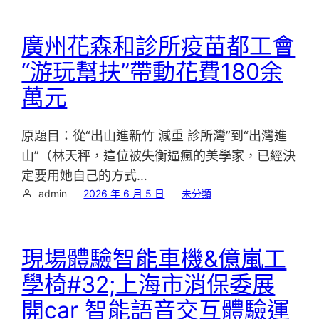
廣州花森和診所疫苗都工會
“游玩幫扶”帶動花費180余
萬元
原題目：從“出山進新竹 減重 診所灣”到“出灣進
山”（林天秤，這位被失衡逼瘋的美學家，已經決
定要用她自己的方式…
admin
2026 年 6 月 5 日
未分類
現場體驗智能車機&億嵐工
學椅#32;上海市消保委展
開car 智能語音交互體驗運