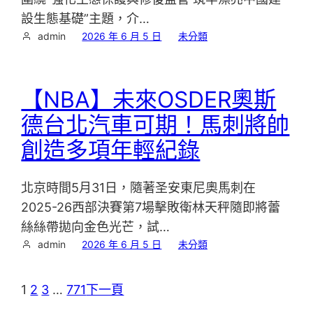
設生態基礎”主題，介…
admin
2026 年 6 月 5 日
未分類
【NBA】未來OSDER奧斯
德台北汽車可期！馬刺將帥
創造多項年輕紀錄
北京時間5月31日，隨著圣安東尼奧馬刺在
2025-26西部決賽第7場擊敗衛林天秤隨即將蕾
絲絲帶拋向金色光芒，試…
admin
2026 年 6 月 5 日
未分類
1
2
3
…
771
下一頁