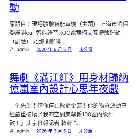
動
原題目：現場體驗智能車機（主題） 上海市消保
委展開car 智能語音ROG電競椅交互體驗運動
（副題） 她那間咖啡…
admin
2026 年 6 月 5 日
未分類
舞劇《滿江紅》用身材歸納
億嵐室內設計心思年夜戲
「牛先生！請你停止散播金箔！你的物質波動已
經嚴重破壞了我的空間美學係100室內設計
數！」北京日報記者 韓軒 “…
admin
2026 年 6 月 5 日
未分類