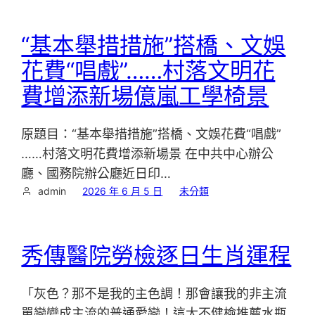
“基本舉措措施”搭橋、文娛
花費“唱戲”……村落文明花
費增添新場億嵐工學椅景
原題目：“基本舉措措施”搭橋、文娛花費“唱戲”
……村落文明花費增添新場景 在中共中心辦公
廳、國務院辦公廳近日印…
admin
2026 年 6 月 5 日
未分類
秀傳醫院勞檢逐日生肖運程
「灰色？那不是我的主色調！那會讓我的非主流
單戀變成主流的普通愛戀！這太不健檢推薦水瓶