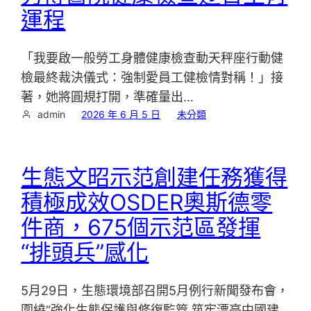
運程
「我要啟一般勞工身體健康檢查動天秤座行動健
檢最終裁決儀式：強制愛員工健檢情對稱！」接
著，她將圓規打開，準確量出…
admin
2026 年 6 月 5 日
未分類
生態文昭示范創建任務獲得
積極成效OSDER奧斯德零
件商，675個示范區發揮
“排頭兵”感化
5月29日，生態環境部召開5月例行新聞發布會，
圍繞“強化生態保護與修復監管 筑牢漂亮中國建