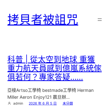
跳
至
拷貝者被詛咒
主
要
內
容
科普 | 從太空到地球 重獲
重力航天員感到億嵐系統傢
俱若何？專家答疑……
亞梭Artso工學椅 bestmade工學椅 Herman
Miller Aeron Enjoy121 震旦辦…
admin
2026 年 6 月 5 日
未分類