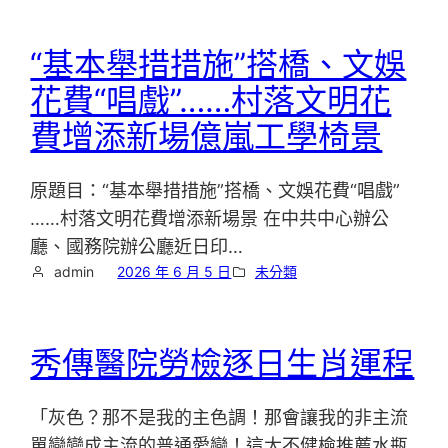
“基本舉措措施”搭橋、文娛
花費“唱戲”……村落文明花
費增添新場億嵐工學椅景
原題目：“基本舉措措施”搭橋、文娛花費“唱戲”
……村落文明花費增添新場景 在中共中心辦公
廳、國務院辦公廳近日印…
admin
2026 年 6 月 5 日
未分類
秀傳醫院勞檢逐日生肖運程
「灰色？那不是我的主色調！那會讓我的非主流
單戀變成主流的普通愛戀！這太不健檢推薦水瓶