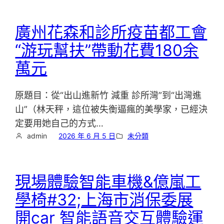
廣州花森和診所疫苗都工會
“游玩幫扶”帶動花費180余
萬元
原題目：從“出山進新竹 減重 診所灣”到“出灣進
山”（林天秤，這位被失衡逼瘋的美學家，已經決
定要用她自己的方式…
admin
2026 年 6 月 5 日
未分類
現場體驗智能車機&億嵐工
學椅#32;上海市消保委展
開car 智能語音交互體驗運