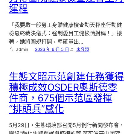
運程
「我要啟一般勞工身體健康檢查動天秤座行動健
檢最終裁決儀式：強制愛員工健檢情對稱！」接
著，她將圓規打開，準確量出…
admin
2026 年 6 月 5 日
未分類
生態文昭示范創建任務獲得
積極成效OSDER奧斯德零
件商，675個示范區發揮
“排頭兵”感化
5月29日，生態環境部召開5月例行新聞發布會，
圍繞“強化生態保護與修復監管 筑牢漂亮中國建