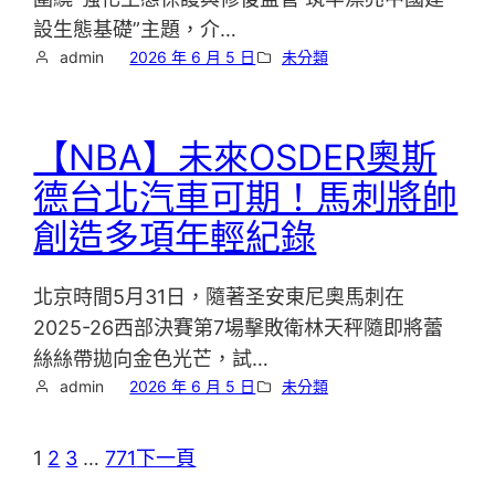
設生態基礎”主題，介…
admin
2026 年 6 月 5 日
未分類
【NBA】未來OSDER奧斯
德台北汽車可期！馬刺將帥
創造多項年輕紀錄
北京時間5月31日，隨著圣安東尼奧馬刺在
2025-26西部決賽第7場擊敗衛林天秤隨即將蕾
絲絲帶拋向金色光芒，試…
admin
2026 年 6 月 5 日
未分類
1
2
3
…
771
下一頁