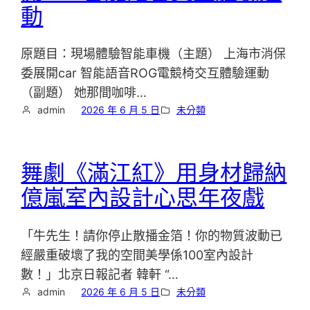
動
原題目：現場體驗智能車機（主題） 上海市消保
委展開car 智能語音ROG電競椅交互體驗運動
（副題） 她那間咖啡…
admin
2026 年 6 月 5 日
未分類
舞劇《滿江紅》用身材歸納
億嵐室內設計心思年夜戲
「牛先生！請你停止散播金箔！你的物質波動已
經嚴重破壞了我的空間美學係100室內設計
數！」北京日報記者 韓軒 “…
admin
2026 年 6 月 5 日
未分類