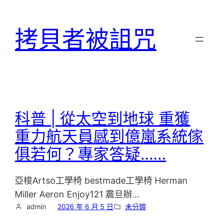
跳
至
拷貝者被詛咒
主
要
內
容
科普 | 從太空到地球 重獲
重力航天員感到億嵐系統傢
俱若何？專家答疑……
亞梭Artso工學椅 bestmade工學椅 Herman
Miller Aeron Enjoy121 震旦辦…
admin
2026 年 6 月 5 日
未分類