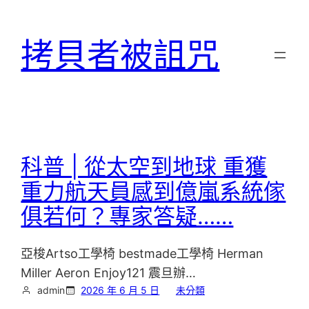
跳
至
拷貝者被詛咒
主
要
內
容
科普 | 從太空到地球 重獲
重力航天員感到億嵐系統傢
俱若何？專家答疑……
亞梭Artso工學椅 bestmade工學椅 Herman
Miller Aeron Enjoy121 震旦辦…
admin
2026 年 6 月 5 日
未分類