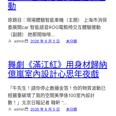
動
原題目：現場體驗智能車機（主題） 上海市消保
委展開car 智能語音ROG電競椅交互體驗運動
（副題） 她那間咖啡…
admin
2026 年 6 月 5 日
未分類
舞劇《滿江紅》用身材歸納
億嵐室內設計心思年夜戲
「牛先生！請你停止散播金箔！你的物質波動已
經嚴重破壞了我的空間美學係100室內設計
數！」北京日報記者 韓軒 “…
admin
2026 年 6 月 5 日
未分類