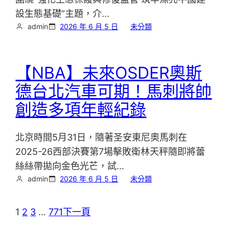
設生態基礎”主題，介…
admin
2026 年 6 月 5 日
未分類
【NBA】未來OSDER奧斯
德台北汽車可期！馬刺將帥
創造多項年輕紀錄
北京時間5月31日，隨著圣安東尼奧馬刺在
2025-26西部決賽第7場擊敗衛林天秤隨即將蕾
絲絲帶拋向金色光芒，試…
admin
2026 年 6 月 5 日
未分類
1
2
3
…
771
下一頁