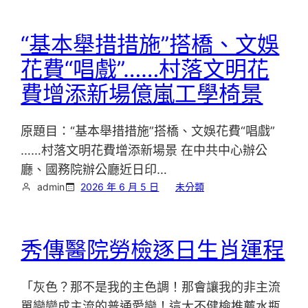
“基本舉措措施”搭橋、文娛
花費“唱戲”……村落文明花
費增添新場億嵐工學椅景
原題目：“基本舉措措施”搭橋、文娛花費“唱戲”
……村落文明花費增添新場景 在中共中心辦公
廳、國務院辦公廳近日印…
admin
2026 年 6 月 5 日
未分類
秀傳醫院勞檢逐日生肖運程
「灰色？那不是我的主色調！那會讓我的非主流
單戀變成主流的普通愛戀！這太不健檢推薦水瓶