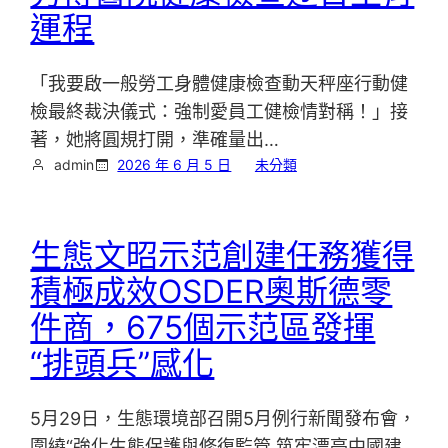
運程
「我要啟一般勞工身體健康檢查動天秤座行動健
檢最終裁決儀式：強制愛員工健檢情對稱！」接
著，她將圓規打開，準確量出…
admin
2026 年 6 月 5 日
未分類
生態文昭示范創建任務獲得
積極成效OSDER奧斯德零
件商，675個示范區發揮
“排頭兵”感化
5月29日，生態環境部召開5月例行新聞發布會，
圍繞“強化生態保護與修復監管 筑牢漂亮中國建