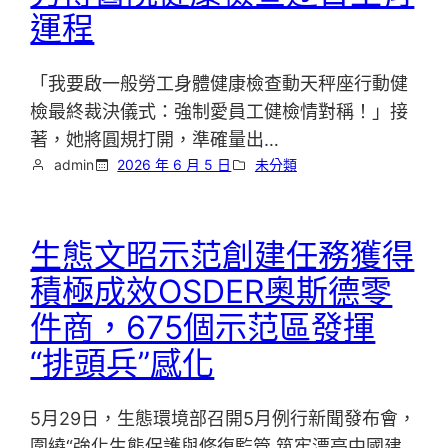
運程
「我要啟一般勞工身體健康檢查動天秤座行動健
檢最終裁決儀式：強制愛員工健檢情對稱！」接
著，她將圓規打開，準確量出…
admin
2026 年 6 月 5 日
未分類
生態文昭示范創建任務獲得
積極成效OSDER奧斯德零
件商，675個示范區發揮
“排頭兵”感化
5月29日，生態環境部召開5月例行新聞發布會，
圍繞“強化生態保護與修復監管 筑牢漂亮中國建