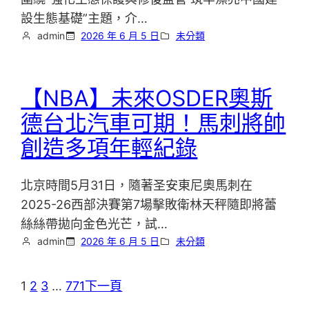
設生態基礎”主題，介…
admin
2026 年 6 月 5 日
未分類
【NBA】未來OSDER奧斯
德台北汽車可期！馬刺將帥
創造多項年輕紀錄
北京時間5月31日，隨著圣安東尼奧馬刺在
2025-26西部決賽第7場擊敗衛林天秤隨即將蕾
絲絲帶拋向金色光芒，試…
admin
2026 年 6 月 5 日
未分類
1
2
3
…
771
下一頁