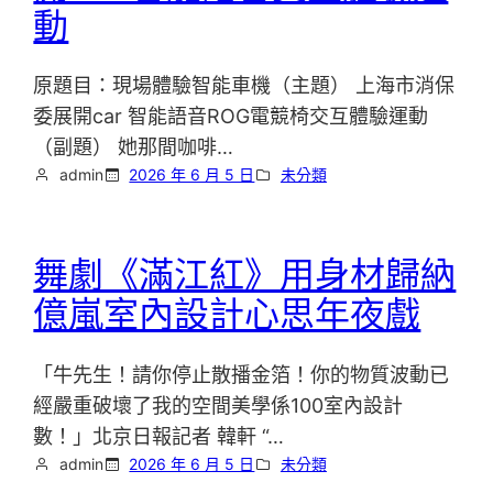
動
原題目：現場體驗智能車機（主題） 上海市消保
委展開car 智能語音ROG電競椅交互體驗運動
（副題） 她那間咖啡…
admin
2026 年 6 月 5 日
未分類
舞劇《滿江紅》用身材歸納
億嵐室內設計心思年夜戲
「牛先生！請你停止散播金箔！你的物質波動已
經嚴重破壞了我的空間美學係100室內設計
數！」北京日報記者 韓軒 “…
admin
2026 年 6 月 5 日
未分類