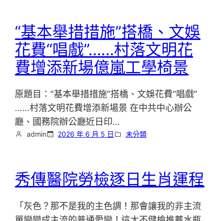
“基本舉措措施”搭橋、文娛
花費“唱戲”……村落文明花
費增添新場億嵐工學椅景
原題目：“基本舉措措施”搭橋、文娛花費“唱戲”
……村落文明花費增添新場景 在中共中心辦公
廳、國務院辦公廳近日印…
admin
2026 年 6 月 5 日
未分類
秀傳醫院勞檢逐日生肖運程
「灰色？那不是我的主色調！那會讓我的非主流
單戀變成主流的普通愛戀！這太不健檢推薦水瓶