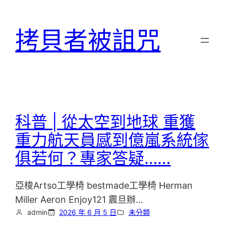
跳
至
拷貝者被詛咒
主
要
內
容
科普 | 從太空到地球 重獲
重力航天員感到億嵐系統傢
俱若何？專家答疑……
亞梭Artso工學椅 bestmade工學椅 Herman
Miller Aeron Enjoy121 震旦辦…
admin
2026 年 6 月 5 日
未分類