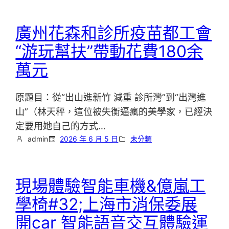
廣州花森和診所疫苗都工會
“游玩幫扶”帶動花費180余
萬元
原題目：從“出山進新竹 減重 診所灣”到“出灣進
山”（林天秤，這位被失衡逼瘋的美學家，已經決
定要用她自己的方式…
admin
2026 年 6 月 5 日
未分類
現場體驗智能車機&億嵐工
學椅#32;上海市消保委展
開car 智能語音交互體驗運