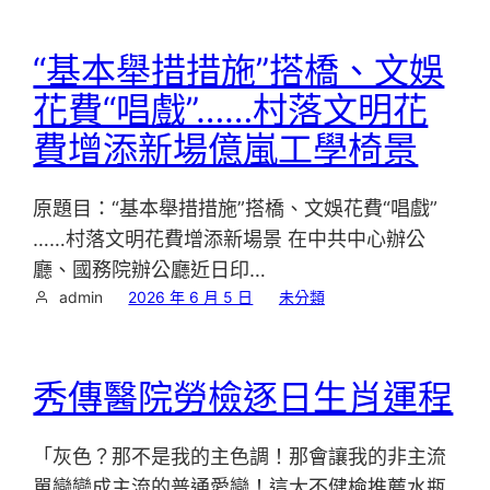
“基本舉措措施”搭橋、文娛
花費“唱戲”……村落文明花
費增添新場億嵐工學椅景
原題目：“基本舉措措施”搭橋、文娛花費“唱戲”
……村落文明花費增添新場景 在中共中心辦公
廳、國務院辦公廳近日印…
admin
2026 年 6 月 5 日
未分類
秀傳醫院勞檢逐日生肖運程
「灰色？那不是我的主色調！那會讓我的非主流
單戀變成主流的普通愛戀！這太不健檢推薦水瓶