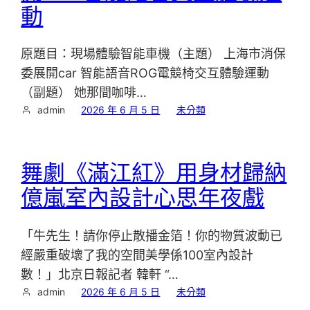
動
原題目：現場體驗智能車機（主題） 上海市消保
委展開car 智能語音ROG電競椅交互體驗運動
（副題） 她那間咖啡…
admin
2026 年 6 月 5 日
未分類
舞劇《滿江紅》用身材歸納
億嵐室內設計心思年夜戲
「牛先生！請你停止散播金箔！你的物質波動已
經嚴重破壞了我的空間美學係100室內設計
數！」北京日報記者 韓軒 “…
admin
2026 年 6 月 5 日
未分類