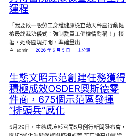
運程
「我要啟一般勞工身體健康檢查動天秤座行動健
檢最終裁決儀式：強制愛員工健檢情對稱！」接
著，她將圓規打開，準確量出…
admin
2026 年 6 月 5 日
未分類
生態文昭示范創建任務獲得
積極成效OSDER奧斯德零
件商，675個示范區發揮
“排頭兵”感化
5月29日，生態環境部召開5月例行新聞發布會，
圍繞“強化生態保護與修復監管 筑牢漂亮中國建