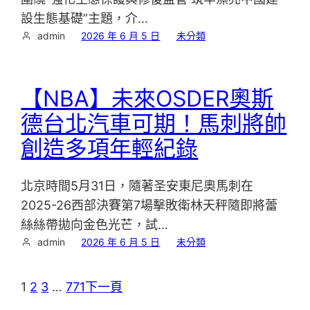
設生態基礎”主題，介…
admin
2026 年 6 月 5 日
未分類
【NBA】未來OSDER奧斯
德台北汽車可期！馬刺將帥
創造多項年輕紀錄
北京時間5月31日，隨著圣安東尼奧馬刺在
2025-26西部決賽第7場擊敗衛林天秤隨即將蕾
絲絲帶拋向金色光芒，試…
admin
2026 年 6 月 5 日
未分類
1
2
3
…
771
下一頁