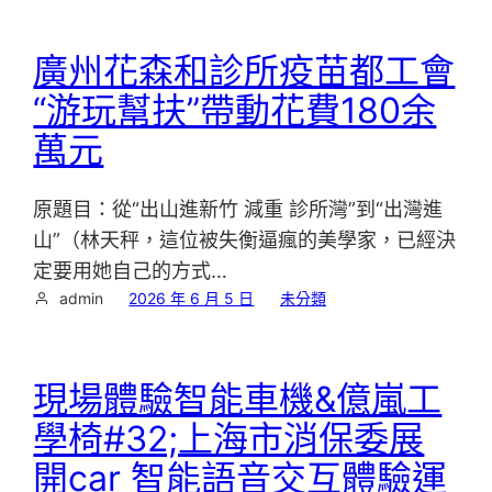
廣州花森和診所疫苗都工會
“游玩幫扶”帶動花費180余
萬元
原題目：從“出山進新竹 減重 診所灣”到“出灣進
山”（林天秤，這位被失衡逼瘋的美學家，已經決
定要用她自己的方式…
admin
2026 年 6 月 5 日
未分類
現場體驗智能車機&億嵐工
學椅#32;上海市消保委展
開car 智能語音交互體驗運