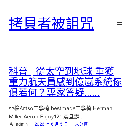
跳
至
拷貝者被詛咒
主
要
內
容
科普 | 從太空到地球 重獲
重力航天員感到億嵐系統傢
俱若何？專家答疑……
亞梭Artso工學椅 bestmade工學椅 Herman
Miller Aeron Enjoy121 震旦辦…
admin
2026 年 6 月 5 日
未分類