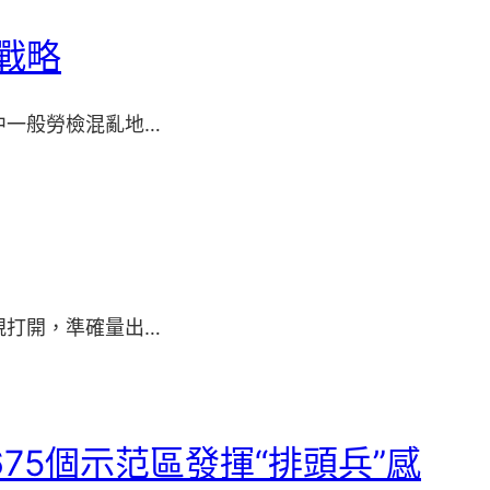
戰略
中一般勞檢混亂地…
規打開，準確量出…
75個示范區發揮“排頭兵”感