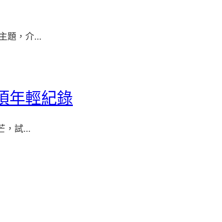
主題，介…
項年輕紀錄
芒，試…