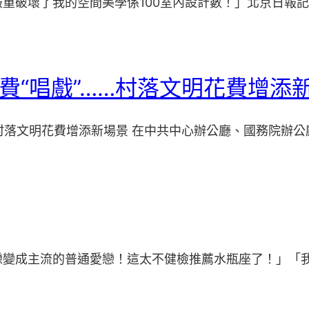
破壞了我的空間美學係100室內設計數！」北京日報記者 
花費“唱戲”……村落文明花費增添
…村落文明花費增添新場景 在中共中心辦公廳、國務院辦公
戀變成主流的普通愛戀！這太不健檢推薦水瓶座了！」「