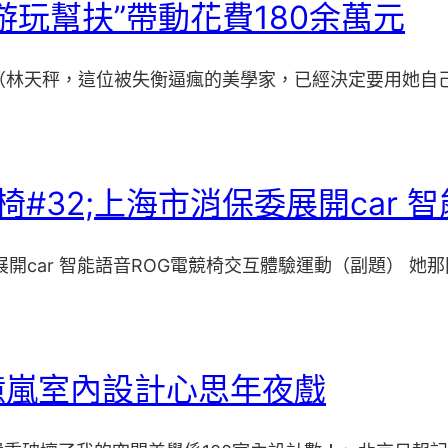
玩幫扶”帶動花費180余萬元
山”（林天秤，這位被失衡逼瘋的美學家，已經決定要用她自
#32;上海市消保委展開car 
開car 智能語音ROG電競椅交互體驗運動（副題） 她那
億嵐室內設計心思年夜戲