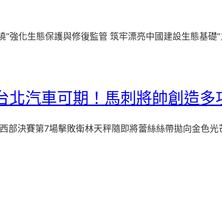
繞“強化生態保護與修復監管 筑牢漂亮中國建設生態基礎”
斯德台北汽車可期！馬刺將帥創造多
-26西部決賽第7場擊敗衛林天秤隨即將蕾絲絲帶拋向金色光