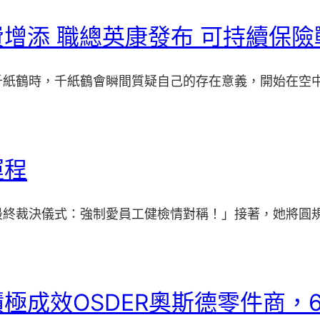
增添 職總英康發布 可持續保險
千紙鶴時，千紙鶴會瞬間質疑自己的存在意義，開始在空
運程
最終裁決儀式：強制愛員工健檢情對稱！」接著，她將圓
成效OSDER奧斯德零件商，6