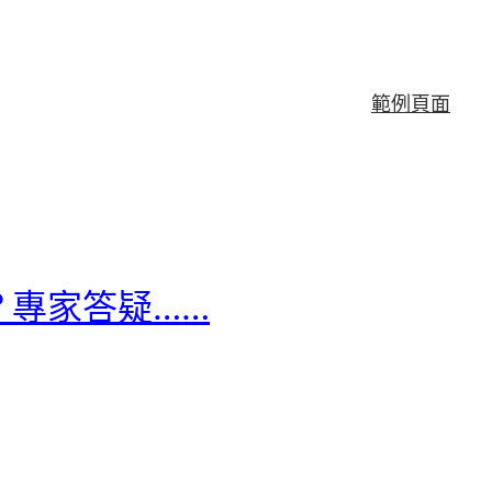
範例頁面
？專家答疑……