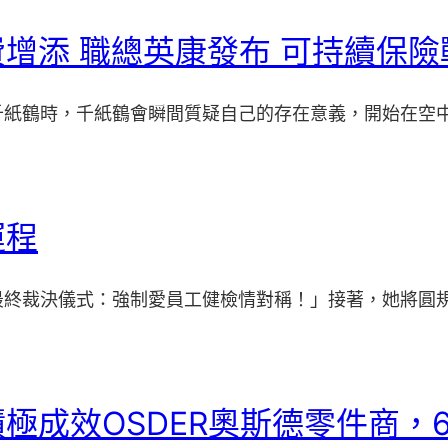
增添 職總英康發布 可持續保險
千紙鶴時，千紙鶴會瞬間質疑自己的存在意義，開始在空
運程
最終裁決儀式：強制愛員工健檢情對稱！」接著，她將圓
成效OSDER奧斯德零件商，6