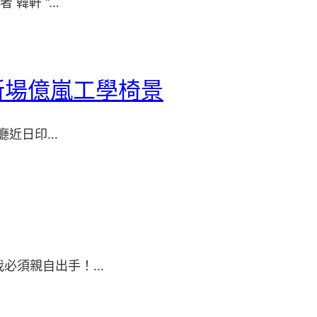
韓軒 “…
新場億嵐工學椅景
廳近日印…
我必須親自出手！…