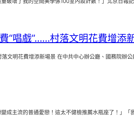
破壞了我的空間美學係100室內設計數！」北京日報記者 
花費“唱戲”……村落文明花費增添
…村落文明花費增添新場景 在中共中心辦公廳、國務院辦公
戀變成主流的普通愛戀！這太不健檢推薦水瓶座了！」「