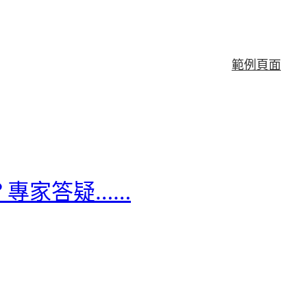
範例頁面
？專家答疑……