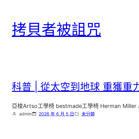
跳
至
拷貝者被詛咒
主
要
內
容
科普 | 從太空到地球 重獲
亞梭Artso工學椅 bestmade工學椅 Herman Miller 
admin
2026 年 6 月 5 日
未分類