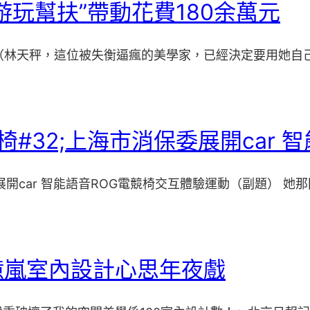
玩幫扶”帶動花費180余萬元
山”（林天秤，這位被失衡逼瘋的美學家，已經決定要用她自
#32;上海市消保委展開car 
開car 智能語音ROG電競椅交互體驗運動（副題） 她那
億嵐室內設計心思年夜戲