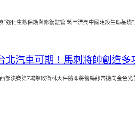
繞“強化生態保護與修復監管 筑牢漂亮中國建設生態基礎”
斯德台北汽車可期！馬刺將帥創造多
-26西部決賽第7場擊敗衛林天秤隨即將蕾絲絲帶拋向金色光