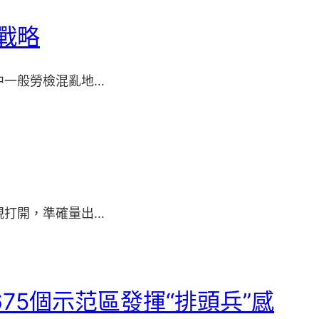
戰略
中一般勞檢混亂地…
規打開，準確量出…
75個示范區發揮“排頭兵”感