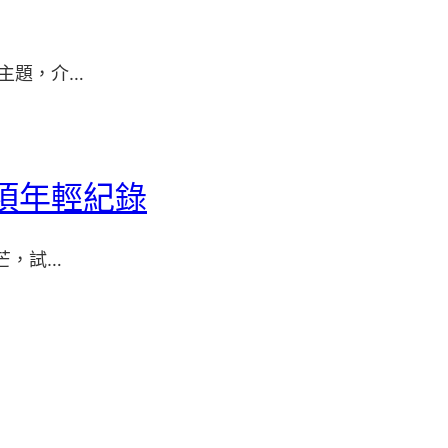
主題，介…
項年輕紀錄
芒，試…