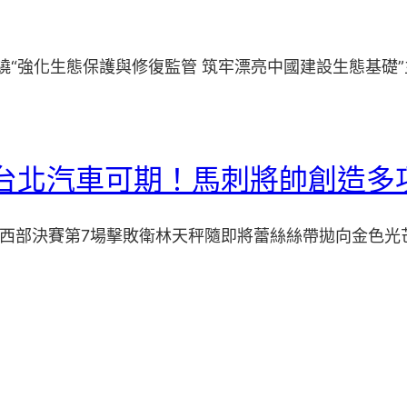
繞“強化生態保護與修復監管 筑牢漂亮中國建設生態基礎”
斯德台北汽車可期！馬刺將帥創造多
-26西部決賽第7場擊敗衛林天秤隨即將蕾絲絲帶拋向金色光