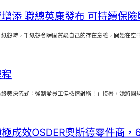
增添 職總英康發布 可持續保險
千紙鶴時，千紙鶴會瞬間質疑自己的存在意義，開始在空
運程
最終裁決儀式：強制愛員工健檢情對稱！」接著，她將圓
成效OSDER奧斯德零件商，6