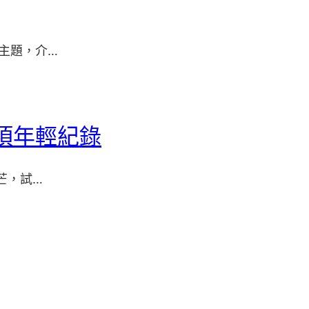
主題，介…
項年輕紀錄
芒，試…