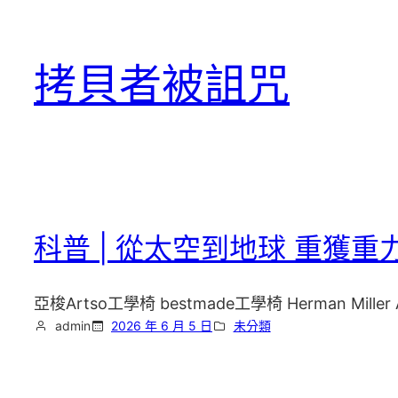
跳
至
拷貝者被詛咒
主
要
內
容
科普 | 從太空到地球 重獲
亞梭Artso工學椅 bestmade工學椅 Herman Miller 
admin
2026 年 6 月 5 日
未分類