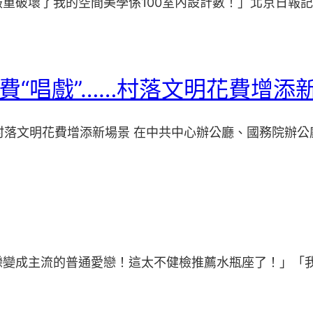
破壞了我的空間美學係100室內設計數！」北京日報記者 
花費“唱戲”……村落文明花費增添
…村落文明花費增添新場景 在中共中心辦公廳、國務院辦公
戀變成主流的普通愛戀！這太不健檢推薦水瓶座了！」「