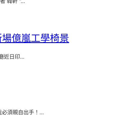
韓軒 “…
新場億嵐工學椅景
廳近日印…
我必須親自出手！…