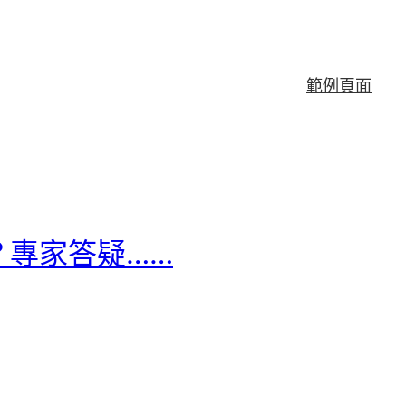
範例頁面
？專家答疑……