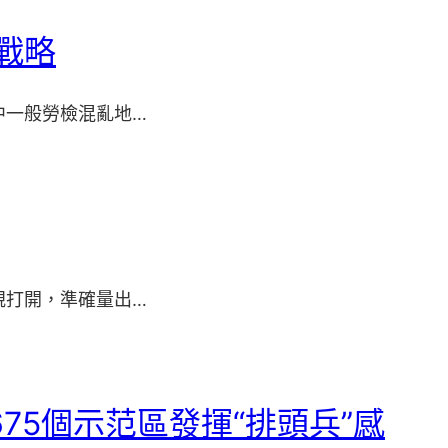
戰略
中一般勞檢混亂地…
規打開，準確量出…
75個示范區發揮“排頭兵”感