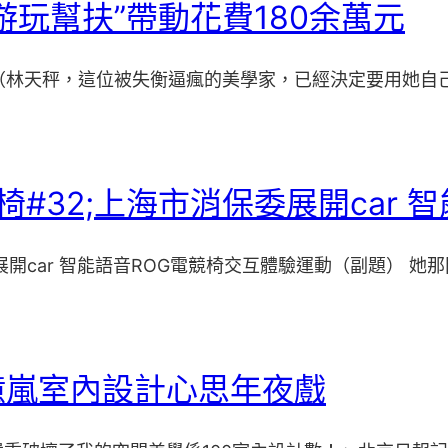
玩幫扶”帶動花費180余萬元
山”（林天秤，這位被失衡逼瘋的美學家，已經決定要用她自
#32;上海市消保委展開car 
開car 智能語音ROG電競椅交互體驗運動（副題） 她那
億嵐室內設計心思年夜戲