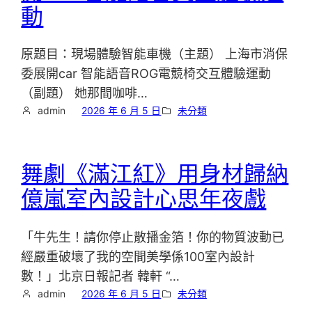
動
原題目：現場體驗智能車機（主題） 上海市消保
委展開car 智能語音ROG電競椅交互體驗運動
（副題） 她那間咖啡…
admin
2026 年 6 月 5 日
未分類
舞劇《滿江紅》用身材歸納
億嵐室內設計心思年夜戲
「牛先生！請你停止散播金箔！你的物質波動已
經嚴重破壞了我的空間美學係100室內設計
數！」北京日報記者 韓軒 “…
admin
2026 年 6 月 5 日
未分類