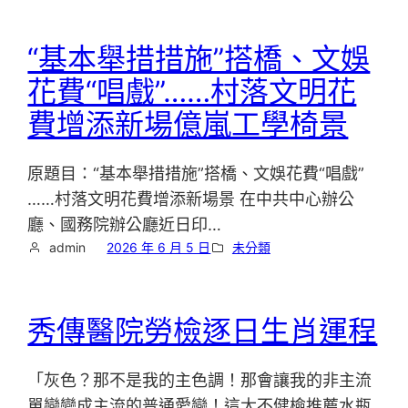
“基本舉措措施”搭橋、文娛
花費“唱戲”……村落文明花
費增添新場億嵐工學椅景
原題目：“基本舉措措施”搭橋、文娛花費“唱戲”
……村落文明花費增添新場景 在中共中心辦公
廳、國務院辦公廳近日印…
admin
2026 年 6 月 5 日
未分類
秀傳醫院勞檢逐日生肖運程
「灰色？那不是我的主色調！那會讓我的非主流
單戀變成主流的普通愛戀！這太不健檢推薦水瓶