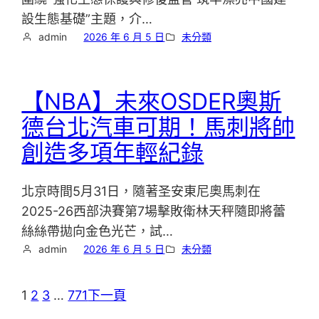
設生態基礎”主題，介…
admin
2026 年 6 月 5 日
未分類
【NBA】未來OSDER奧斯
德台北汽車可期！馬刺將帥
創造多項年輕紀錄
北京時間5月31日，隨著圣安東尼奧馬刺在
2025-26西部決賽第7場擊敗衛林天秤隨即將蕾
絲絲帶拋向金色光芒，試…
admin
2026 年 6 月 5 日
未分類
1
2
3
…
771
下一頁