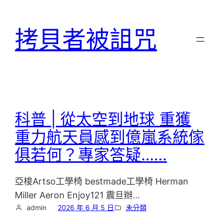
跳
至
拷貝者被詛咒
主
要
內
容
科普 | 從太空到地球 重獲
重力航天員感到億嵐系統傢
俱若何？專家答疑……
亞梭Artso工學椅 bestmade工學椅 Herman
Miller Aeron Enjoy121 震旦辦…
admin
2026 年 6 月 5 日
未分類