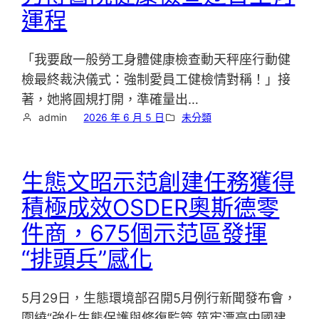
運程
「我要啟一般勞工身體健康檢查動天秤座行動健
檢最終裁決儀式：強制愛員工健檢情對稱！」接
著，她將圓規打開，準確量出…
admin
2026 年 6 月 5 日
未分類
生態文昭示范創建任務獲得
積極成效OSDER奧斯德零
件商，675個示范區發揮
“排頭兵”感化
5月29日，生態環境部召開5月例行新聞發布會，
圍繞“強化生態保護與修復監管 筑牢漂亮中國建