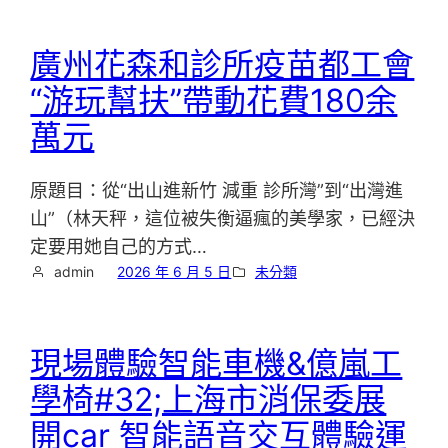
廣州花森和診所疫苗都工會
“游玩幫扶”帶動花費180余
萬元
原題目：從“出山進新竹 減重 診所灣”到“出灣進
山”（林天秤，這位被失衡逼瘋的美學家，已經決
定要用她自己的方式…
admin
2026 年 6 月 5 日
未分類
現場體驗智能車機&億嵐工
學椅#32;上海市消保委展
開car 智能語音交互體驗運